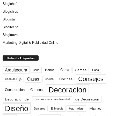
Blogichef
Blogichics
Blogistar
Blogitecno
Blogitravel
Marketing Digital & Publicidad Online
Nube de Etiquetas
Arquitectura
Camas
Baños
Cama
Baño
Casa
Consejos
Casas
Cocinas
Cocina
Casa de Lujo
Decoracion
Construccion
Cortinas
de Decoracion
Decoracion de
Decoraciones para Navidad
Diseño
Flores
Fachadas
El Mueble
Dulceros