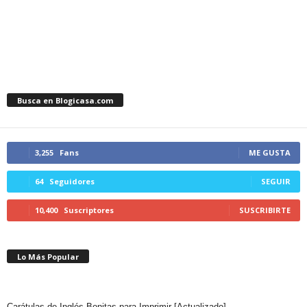
Busca en Blogicasa.com
3,255
Fans
ME GUSTA
64
Seguidores
SEGUIR
10,400
Suscriptores
SUSCRIBIRTE
Lo Más Popular
Carátulas de Inglés Bonitas para Imprimir [Actualizado]