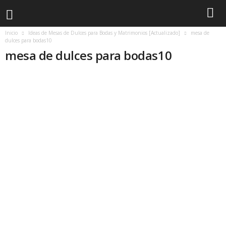
Inicio
Ideas de Mesas de Dulces para Bodas y Matrimonios [Actualizado]
mesa de
dulces para bodas10
mesa de dulces para bodas10