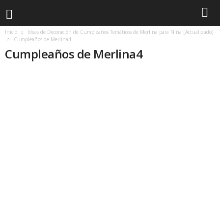
Inicio
Ideas de Decoración de Cumpleaños Temáticos de Merlina para Niña [Actualizado]
Cumpleaños de Merlina4
Cumpleaños de Merlina4