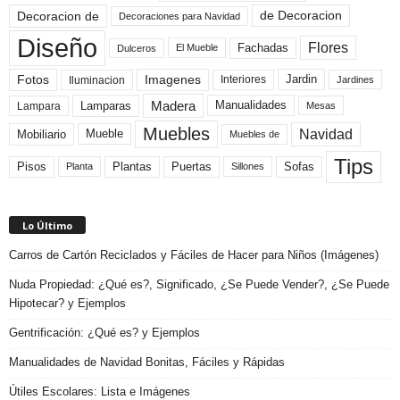
de Decoracion
Decoracion de
Decoraciones para Navidad
Diseño
Flores
Fachadas
El Mueble
Dulceros
Fotos
Imagenes
Interiores
Jardin
Iluminacion
Jardines
Madera
Lamparas
Manualidades
Lampara
Mesas
Muebles
Navidad
Mobiliario
Mueble
Muebles de
Tips
Plantas
Pisos
Puertas
Sofas
Planta
Sillones
Lo Último
Carros de Cartón Reciclados y Fáciles de Hacer para Niños (Imágenes)
Nuda Propiedad: ¿Qué es?, Significado, ¿Se Puede Vender?, ¿Se Puede
Hipotecar? y Ejemplos
Gentrificación: ¿Qué es? y Ejemplos
Manualidades de Navidad Bonitas, Fáciles y Rápidas
Útiles Escolares: Lista e Imágenes