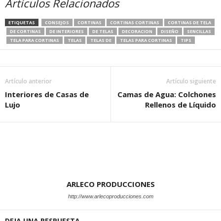
Artículos Relacionados
ETIQUETAS
CONSEJOS
CORTINAS
CORTINAS CORTINAS
CORTINAS DE TELA
DE CORTINAS
DE INTERIORES
DE TELAS
DECORACION
DISEÑO
SENCILLAS
TELA PARA CORTINAS
TELAS
TELAS DE
TELAS PARA CORTINAS
TIPS
Artículo anterior
Artículo siguiente
Interiores de Casas de
Camas de Agua: Colchones
Lujo
Rellenos de Líquido
ARLECO PRODUCCIONES
http://www.arlecoproducciones.com
DEJA UNA RESPUESTA