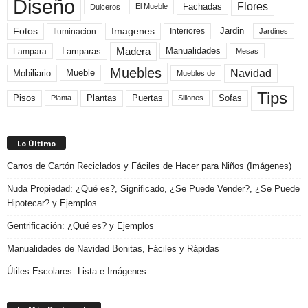
Diseño
Flores
Fachadas
El Mueble
Dulceros
Fotos
Imagenes
Interiores
Jardin
Iluminacion
Jardines
Madera
Lamparas
Manualidades
Lampara
Mesas
Muebles
Navidad
Mobiliario
Mueble
Muebles de
Tips
Plantas
Pisos
Puertas
Sofas
Planta
Sillones
Lo Último
Carros de Cartón Reciclados y Fáciles de Hacer para Niños (Imágenes)
Nuda Propiedad: ¿Qué es?, Significado, ¿Se Puede Vender?, ¿Se Puede
Hipotecar? y Ejemplos
Gentrificación: ¿Qué es? y Ejemplos
Manualidades de Navidad Bonitas, Fáciles y Rápidas
Útiles Escolares: Lista e Imágenes