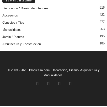
Lo Más Destacado
516
Decoracion / Diseño de Interiores
422
Accesorios
277
Consejos / Tips
263
Manualidades
195
Jardin / Plantas
185
Arquitectura y Construcción
© 2009 - 2026. Blogicasa.com. Decoración, Diseño, Arquitectura y
Manualidades.