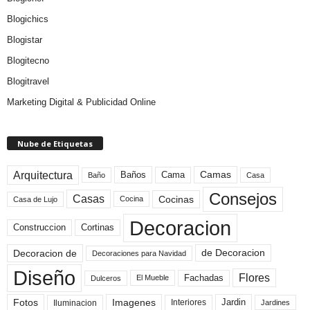
Blogichics
Blogistar
Blogitecno
Blogitravel
Marketing Digital & Publicidad Online
Nube de Etiquetas
Arquitectura
Camas
Baños
Cama
Baño
Casa
Consejos
Casas
Cocinas
Cocina
Casa de Lujo
Decoracion
Construccion
Cortinas
de Decoracion
Decoracion de
Decoraciones para Navidad
Diseño
Flores
Fachadas
El Mueble
Dulceros
Fotos
Imagenes
Interiores
Jardin
Iluminacion
Jardines