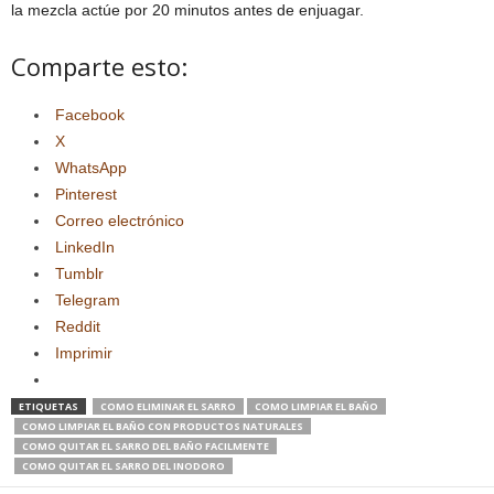
la mezcla actúe por 20 minutos antes de enjuagar.
Comparte esto:
Facebook
X
WhatsApp
Pinterest
Correo electrónico
LinkedIn
Tumblr
Telegram
Reddit
Imprimir
ETIQUETAS
COMO ELIMINAR EL SARRO
COMO LIMPIAR EL BAÑO
COMO LIMPIAR EL BAÑO CON PRODUCTOS NATURALES
COMO QUITAR EL SARRO DEL BAÑO FACILMENTE
COMO QUITAR EL SARRO DEL INODORO