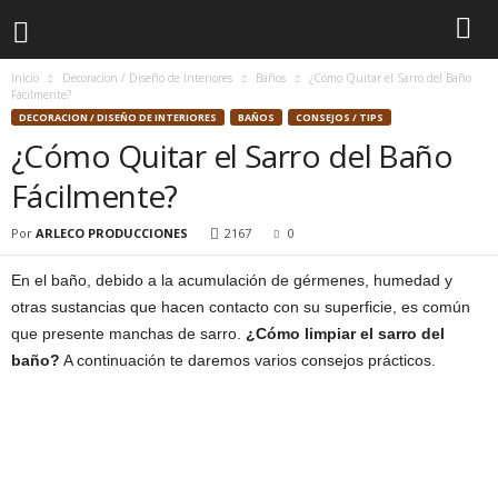
Inicio
Decoracion / Diseño de Interiores
Baños
¿Cómo Quitar el Sarro del Baño
Fácilmente?
DECORACION / DISEÑO DE INTERIORES
BAÑOS
CONSEJOS / TIPS
¿Cómo Quitar el Sarro del Baño
Fácilmente?
Por
ARLECO PRODUCCIONES
2167
0
En el baño, debido a la acumulación de gérmenes, humedad y
otras sustancias que hacen contacto con su superficie, es común
que presente manchas de sarro.
¿Cómo limpiar el sarro del
baño?
A continuación te daremos varios consejos prácticos.