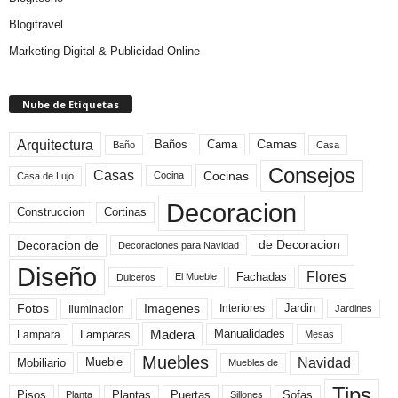
Blogitravel
Marketing Digital & Publicidad Online
Nube de Etiquetas
Arquitectura
Camas
Baños
Cama
Baño
Casa
Consejos
Casas
Cocinas
Cocina
Casa de Lujo
Decoracion
Construccion
Cortinas
de Decoracion
Decoracion de
Decoraciones para Navidad
Diseño
Flores
Fachadas
El Mueble
Dulceros
Fotos
Imagenes
Interiores
Jardin
Iluminacion
Jardines
Madera
Lamparas
Manualidades
Lampara
Mesas
Muebles
Navidad
Mobiliario
Mueble
Muebles de
Tips
Plantas
Pisos
Puertas
Sofas
Planta
Sillones