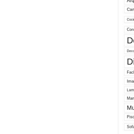
Arq
Ca
Coci
Con
D
Deco
D
Fac
Ima
Lam
Man
Mu
Pis
Sof