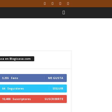
sca en Blogicasa.com
3,255
Fans
ME GUSTA
64
Seguidores
SEGUIR
10,400
Suscriptores
SUSCRIBIRTE