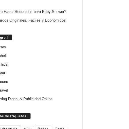
o Hacer Recuerdos para Baby Shower?
rdos Originales, Fáciles y Económicos
groll
cars
chef
chics
star
tecno
ravel
ting Digital & Publicidad Online
be de Etiquetas