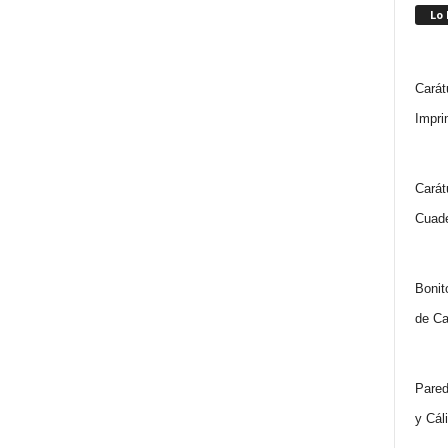
Lo
Carát
Impri
Carát
Cuade
Bonit
de Ca
Pared
y Cál