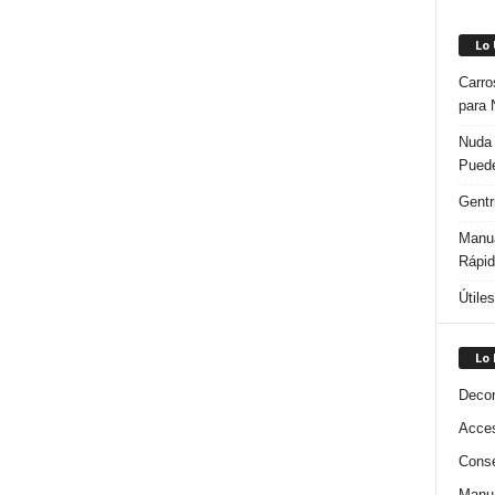
Lo
Carro
para 
Nuda 
Puede
Gentr
Manua
Rápi
Útile
Lo
Decor
Acces
Conse
Manua