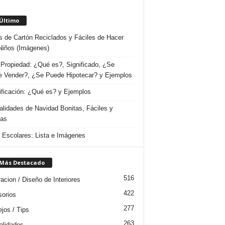
 Último
s de Cartón Reciclados y Fáciles de Hacer
Niños (Imágenes)
Propiedad: ¿Qué es?, Significado, ¿Se
 Vender?, ¿Se Puede Hipotecar? y Ejemplos
ificación: ¿Qué es? y Ejemplos
lidades de Navidad Bonitas, Fáciles y
das
s Escolares: Lista e Imágenes
 Más Destacado
516
acion / Diseño de Interiores
422
orios
277
jos / Tips
263
lidades