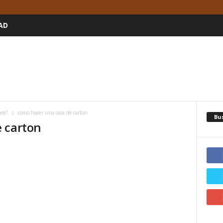
AD
os?
como hacer una casa de carton
Bu
 carton