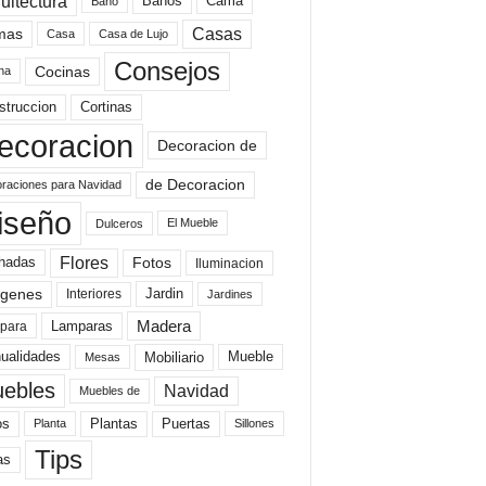
uitectura
Baños
Cama
Baño
mas
Casas
Casa
Casa de Lujo
Consejos
Cocinas
na
struccion
Cortinas
ecoracion
Decoracion de
de Decoracion
raciones para Navidad
iseño
El Mueble
Dulceros
Flores
Fotos
hadas
Iluminacion
genes
Interiores
Jardin
Jardines
Madera
Lamparas
para
Mobiliario
ualidades
Mueble
Mesas
ebles
Navidad
Muebles de
Plantas
os
Puertas
Planta
Sillones
Tips
as