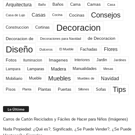
Arquitectura
Camas
Baños
Cama
Baño
Casa
Consejos
Casas
Cocinas
Cocina
Casa de Lujo
Decoracion
Construccion
Cortinas
de Decoracion
Decoracion de
Decoraciones para Navidad
Diseño
Flores
Fachadas
El Mueble
Dulceros
Fotos
Imagenes
Interiores
Jardin
Iluminacion
Jardines
Madera
Lamparas
Manualidades
Lampara
Mesas
Muebles
Navidad
Mobiliario
Mueble
Muebles de
Tips
Plantas
Pisos
Puertas
Sofas
Planta
Sillones
Lo Último
Carros de Cartón Reciclados y Fáciles de Hacer para Niños (Imágenes)
Nuda Propiedad: ¿Qué es?, Significado, ¿Se Puede Vender?, ¿Se Puede