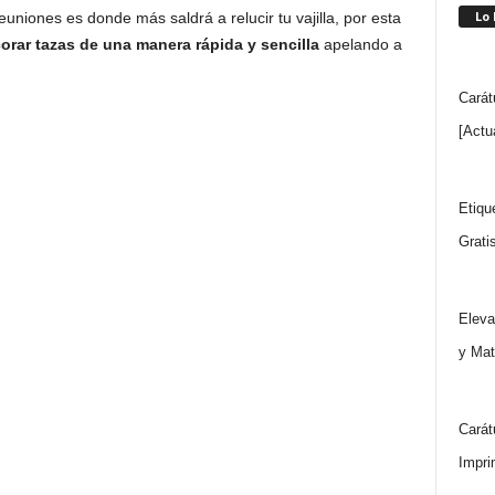
Lo
uniones es donde más saldrá a relucir tu vajilla, por esta
orar tazas de una manera rápida y sencilla
apelando a
Carát
[Actu
Etiqu
Grati
Eleva
y Mat
Carát
Impri