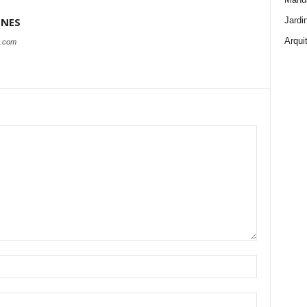
Jardi
ONES
Arqui
s.com