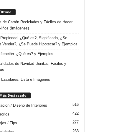
 Último
s de Cartón Reciclados y Fáciles de Hacer
Niños (Imágenes)
Propiedad: ¿Qué es?, Significado, ¿Se
 Vender?, ¿Se Puede Hipotecar? y Ejemplos
ificación: ¿Qué es? y Ejemplos
lidades de Navidad Bonitas, Fáciles y
das
s Escolares: Lista e Imágenes
 Más Destacado
516
acion / Diseño de Interiores
422
orios
277
jos / Tips
263
lidades