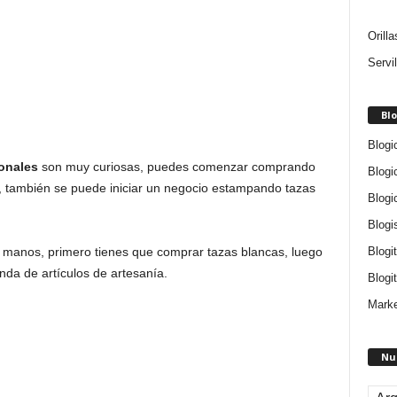
Orill
Servi
Blo
Blogi
onales
son muy curiosas, puedes comenzar comprando
Blogi
o, también se puede iniciar un negocio estampando tazas
Blogi
Blogi
Blogi
as manos, primero tienes que comprar tazas blancas, luego
nda de artículos de artesanía.
Blogit
Marke
Nu