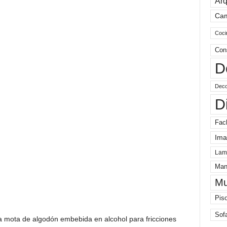
Arq
Ca
Coci
Con
D
Deco
D
Fac
Ima
Lam
Man
Mu
Pis
Sof
na mota de algodón embebida en alcohol para fricciones