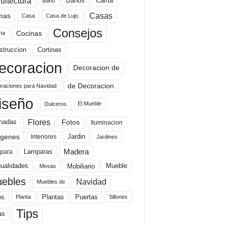
uitectura
Baños
Cama
Baño
mas
Casas
Casa
Casa de Lujo
Consejos
Cocinas
na
struccion
Cortinas
ecoracion
Decoracion de
de Decoracion
raciones para Navidad
iseño
El Mueble
Dulceros
Flores
Fotos
hadas
Iluminacion
genes
Interiores
Jardin
Jardines
Madera
Lamparas
para
Mobiliario
ualidades
Mueble
Mesas
ebles
Navidad
Muebles de
Plantas
os
Puertas
Planta
Sillones
Tips
as