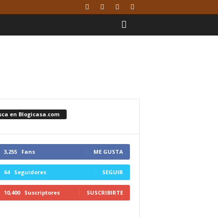
sca en Blogicasa.com
3,255
Fans
ME GUSTA
64
Seguidores
SEGUIR
10,400
Suscriptores
SUSCRIBIRTE