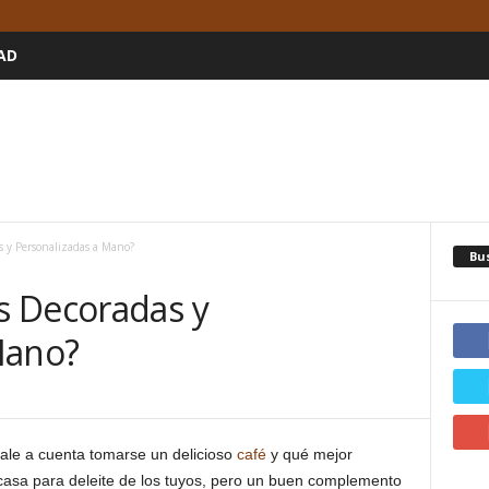
AD
 y Personalizadas a Mano?
Bu
s Decoradas y
Mano?
ale a cuenta tomarse un delicioso
café
y qué mejor
asa para deleite de los tuyos, pero un buen complemento