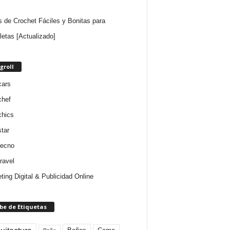
as de Crochet Fáciles y Bonitas para
lletas [Actualizado]
groll
cars
chef
chics
star
tecno
ravel
ting Digital & Publicidad Online
be de Etiquetas