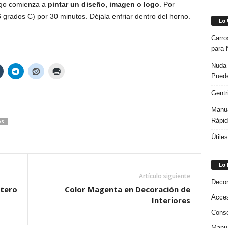
uego comienza a
pintar un diseño, imagen o logo
. Por
 grados C) por 30 minutos. Déjala enfriar dentro del horno.
Lo
Carro
para 
Nuda 
Puede
Gentr
Manua
Rápi
AS
Útile
Lo
Artículo siguiente
Decor
rtero
Color Magenta en Decoración de
Acces
Interiores
Conse
Manua