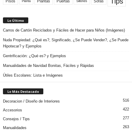
Tips
Plantas
Pisos
Puertas
Sofas
Planta
Sillones
Lo Último
Carros de Cartón Reciclados y Fáciles de Hacer para Niños (Imágenes)
Nuda Propiedad: ¿Qué es?, Significado, ¿Se Puede Vender?, ¿Se Puede
Hipotecar? y Ejemplos
Gentrificación: ¿Qué es? y Ejemplos
Manualidades de Navidad Bonitas, Fáciles y Rápidas
Útiles Escolares: Lista e Imágenes
Lo Más Destacado
516
Decoracion / Diseño de Interiores
422
Accesorios
277
Consejos / Tips
263
Manualidades