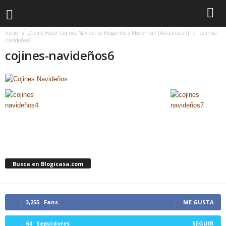
Inicio
¿Cómo Hacer Cojines Navideños Elegantes y Modernos? [Actualizado]
cojines-
navideños6
cojines-navideños6
Busca en Blogicasa.com
3,255
Fans
ME GUSTA
64
Seguidores
SEGUIR