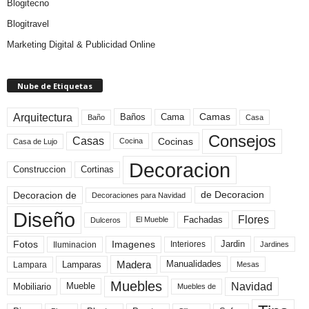
Blogitecno
Blogitravel
Marketing Digital & Publicidad Online
Nube de Etiquetas
Arquitectura
Camas
Baños
Cama
Baño
Casa
Consejos
Casas
Cocinas
Cocina
Casa de Lujo
Decoracion
Construccion
Cortinas
de Decoracion
Decoracion de
Decoraciones para Navidad
Diseño
Flores
Fachadas
El Mueble
Dulceros
Fotos
Imagenes
Interiores
Jardin
Iluminacion
Jardines
Madera
Lamparas
Manualidades
Lampara
Mesas
Muebles
Navidad
Mobiliario
Mueble
Muebles de