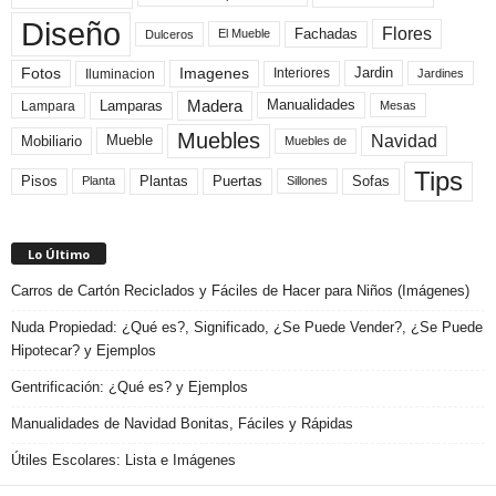
Diseño
Flores
Fachadas
El Mueble
Dulceros
Fotos
Imagenes
Interiores
Jardin
Iluminacion
Jardines
Madera
Lamparas
Manualidades
Lampara
Mesas
Muebles
Navidad
Mobiliario
Mueble
Muebles de
Tips
Plantas
Pisos
Puertas
Sofas
Planta
Sillones
Lo Último
Carros de Cartón Reciclados y Fáciles de Hacer para Niños (Imágenes)
Nuda Propiedad: ¿Qué es?, Significado, ¿Se Puede Vender?, ¿Se Puede
Hipotecar? y Ejemplos
Gentrificación: ¿Qué es? y Ejemplos
Manualidades de Navidad Bonitas, Fáciles y Rápidas
Útiles Escolares: Lista e Imágenes