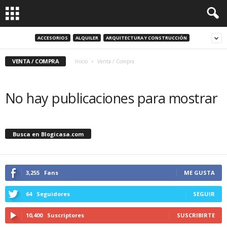
ACCESORIOS
ALQUILER
ARQUITECTURA Y CONSTRUCCIÓN
VENTA / COMPRA
Inicio
Venta / Compra
No hay publicaciones para mostrar
Busca en Blogicasa.com
3,255
Fans
ME GUSTA
64
Seguidores
SEGUIR
10,400
Suscriptores
SUSCRIBIRTE