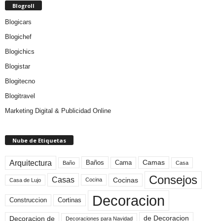
Blogroll
Blogicars
Blogichef
Blogichics
Blogistar
Blogitecno
Blogitravel
Marketing Digital & Publicidad Online
Nube de Etiquetas
Arquitectura
Camas
Baños
Cama
Baño
Casa
Consejos
Casas
Cocinas
Cocina
Casa de Lujo
Decoracion
Construccion
Cortinas
de Decoracion
Decoracion de
Decoraciones para Navidad