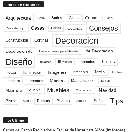
Nube de Etiquetas
Arquitectura
Camas
Baños
Cama
Baño
Casa
Consejos
Casas
Cocinas
Cocina
Casa de Lujo
Decoracion
Construccion
Cortinas
de Decoracion
Decoracion de
Decoraciones para Navidad
Diseño
Flores
Fachadas
El Mueble
Dulceros
Fotos
Imagenes
Interiores
Jardin
Iluminacion
Jardines
Madera
Lamparas
Manualidades
Lampara
Mesas
Muebles
Navidad
Mobiliario
Mueble
Muebles de
Tips
Plantas
Pisos
Puertas
Sofas
Planta
Sillones
Lo Último
Carros de Cartón Reciclados y Fáciles de Hacer para Niños (Imágenes)