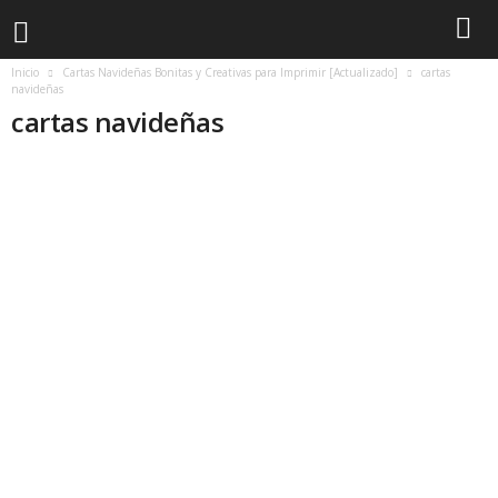
Inicio
Cartas Navideñas Bonitas y Creativas para Imprimir [Actualizado]
cartas
navideñas
cartas navideñas