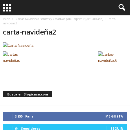
Inicio
Cartas Navideñas Bonitas y Creativas para Imprimir [Actualizado]
carta-
navideña2
carta-navideña2
Busca en Blogicasa.com
3,255
Fans
ME GUSTA
64
Seguidores
SEGUIR