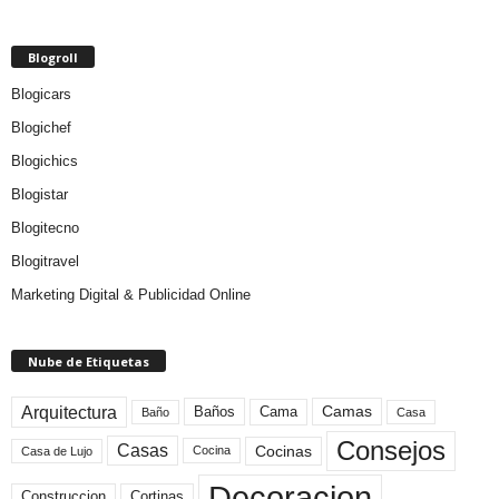
Blogroll
Blogicars
Blogichef
Blogichics
Blogistar
Blogitecno
Blogitravel
Marketing Digital & Publicidad Online
Nube de Etiquetas
Arquitectura
Camas
Baños
Cama
Baño
Casa
Consejos
Casas
Cocinas
Cocina
Casa de Lujo
Decoracion
Construccion
Cortinas