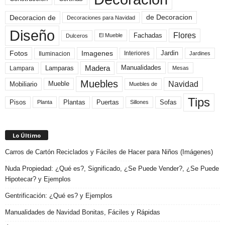
de Decoracion
Decoracion de
Decoraciones para Navidad
Diseño
Flores
Fachadas
El Mueble
Dulceros
Fotos
Imagenes
Interiores
Jardin
Iluminacion
Jardines
Madera
Lamparas
Manualidades
Lampara
Mesas
Muebles
Navidad
Mobiliario
Mueble
Muebles de
Tips
Plantas
Pisos
Puertas
Sofas
Planta
Sillones
Lo Último
Carros de Cartón Reciclados y Fáciles de Hacer para Niños (Imágenes)
Nuda Propiedad: ¿Qué es?, Significado, ¿Se Puede Vender?, ¿Se Puede
Hipotecar? y Ejemplos
Gentrificación: ¿Qué es? y Ejemplos
Manualidades de Navidad Bonitas, Fáciles y Rápidas