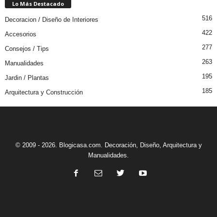
Lo Más Destacado
516
Decoracion / Diseño de Interiores
422
Accesorios
277
Consejos / Tips
263
Manualidades
195
Jardin / Plantas
185
Arquitectura y Construcción
© 2009 - 2026. Blogicasa.com. Decoración, Diseño, Arquitectura y
Manualidades.