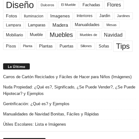
Diseño
Flores
Fachadas
El Mueble
Dulceros
Fotos
Imagenes
Interiores
Jardin
Iluminacion
Jardines
Madera
Lamparas
Manualidades
Lampara
Mesas
Muebles
Navidad
Mobiliario
Mueble
Muebles de
Tips
Plantas
Pisos
Puertas
Sofas
Planta
Sillones
Lo Último
Carros de Cartón Reciclados y Fáciles de Hacer para Niños (Imágenes)
Nuda Propiedad: ¿Qué es?, Significado, ¿Se Puede Vender?, ¿Se Puede
Hipotecar? y Ejemplos
Gentrificación: ¿Qué es? y Ejemplos
Manualidades de Navidad Bonitas, Fáciles y Rápidas
Útiles Escolares: Lista e Imágenes