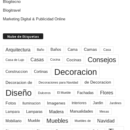
Blogitecno
Blogitravel
Marketing Digital & Publicidad Online
Nube de Etiquetas
Arquitectura
Camas
Baños
Cama
Baño
Casa
Consejos
Casas
Cocinas
Cocina
Casa de Lujo
Decoracion
Construccion
Cortinas
de Decoracion
Decoracion de
Decoraciones para Navidad
Diseño
Flores
Fachadas
El Mueble
Dulceros
Fotos
Imagenes
Interiores
Jardin
Iluminacion
Jardines
Madera
Lamparas
Manualidades
Lampara
Mesas
Muebles
Navidad
Mobiliario
Mueble
Muebles de