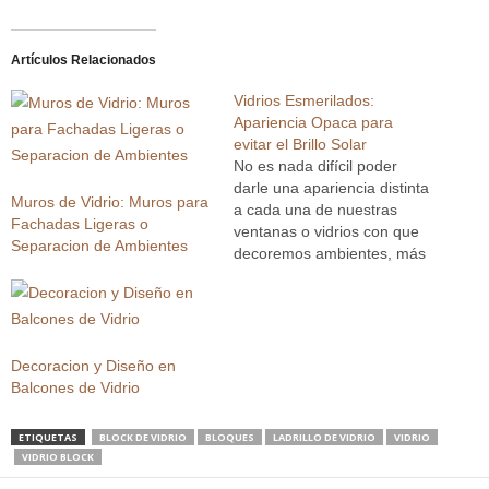
Artículos Relacionados
Vidrios Esmerilados:
Apariencia Opaca para
evitar el Brillo Solar
No es nada difícil poder
darle una apariencia distinta
Muros de Vidrio: Muros para
a cada una de nuestras
Fachadas Ligeras o
ventanas o vidrios con que
Separacion de Ambientes
decoremos ambientes, más
bien, tomemos en cuenta
que existen distintas clases
de acabados que nos
resultarán de lo más
óptimos. Notemos como
Decoracion y Diseño en
parte de esto a los
Balcones de Vidrio
denominados vidrios
esmerilados, los…
ETIQUETAS
BLOCK DE VIDRIO
BLOQUES
LADRILLO DE VIDRIO
VIDRIO
VIDRIO BLOCK