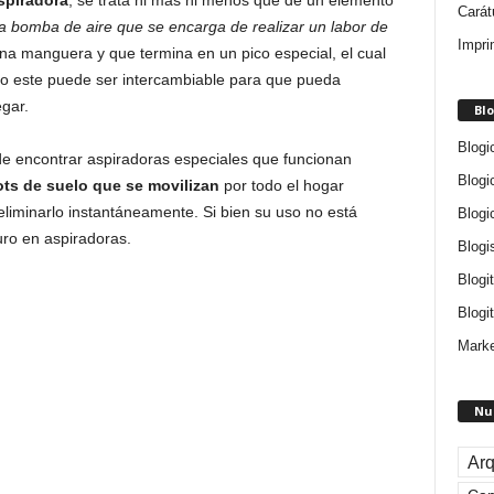
spiradora
, se trata ni más ni menos que de un elemento
Carát
a bomba de aire que se encarga de realizar un labor de
Impri
una manguera y que termina en un pico especial, el cual
ico este puede ser intercambiable para que pueda
egar.
Blo
Blogi
de encontrar aspiradoras especiales que funcionan
Blogi
ts de suelo que se movilizan
por todo el hogar
liminarlo instantáneamente. Si bien su uso no está
Blogi
uro en aspiradoras.
Blogi
Blogi
Blogit
Marke
Nu
Arq