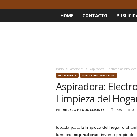
HOME
CONTACTO
PUBLICID
Inicio
Accesorios
Aspiradora: Electrodoméstico idea
ACCESORIOS
ELECTRODOMESTICOS
Aspiradora: Electr
Limpieza del Hoga
Por
ARLECO PRODUCCIONES
1638
0
Ideada para la limpieza del hogar o el am
famosas
aspiradoras
, invento propio de