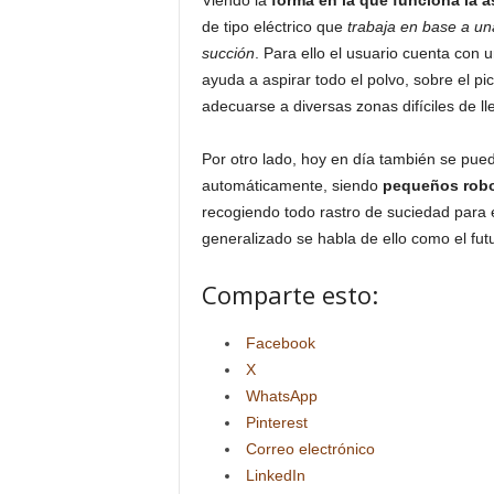
Viendo la
forma en la que funciona la
a
de tipo eléctrico que
trabaja en base a un
succión
. Para ello el usuario cuenta con 
ayuda a aspirar todo el polvo, sobre el p
adecuarse a diversas zonas difíciles de ll
Por otro lado, hoy en día también se pue
automáticamente, siendo
pequeños robo
recogiendo todo rastro de suciedad para e
generalizado se habla de ello como el fut
Comparte esto:
Facebook
X
WhatsApp
Pinterest
Correo electrónico
LinkedIn