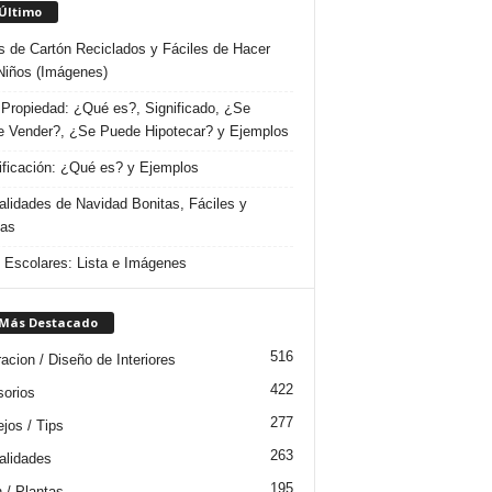
 Último
s de Cartón Reciclados y Fáciles de Hacer
Niños (Imágenes)
Propiedad: ¿Qué es?, Significado, ¿Se
 Vender?, ¿Se Puede Hipotecar? y Ejemplos
ificación: ¿Qué es? y Ejemplos
lidades de Navidad Bonitas, Fáciles y
das
s Escolares: Lista e Imágenes
 Más Destacado
516
acion / Diseño de Interiores
422
orios
277
jos / Tips
263
lidades
195
n / Plantas