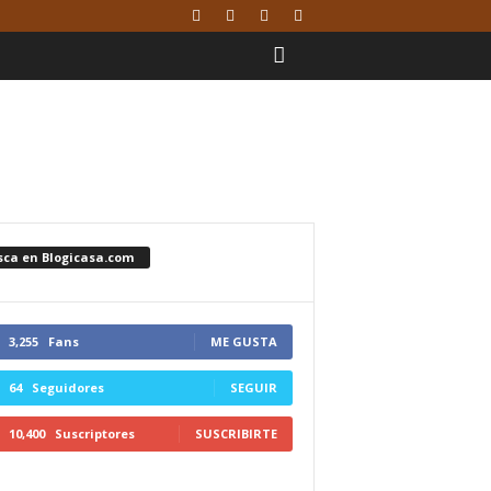
sca en Blogicasa.com
3,255
Fans
ME GUSTA
64
Seguidores
SEGUIR
10,400
Suscriptores
SUSCRIBIRTE