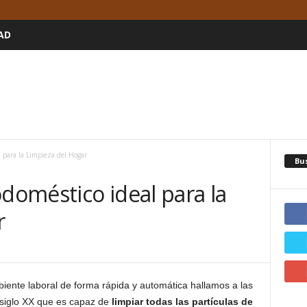
AD
l para la Limpieza del Hogar
Bu
odoméstico ideal para la
r
biente laboral de forma rápida y automática hallamos a las
l siglo XX que es capaz de
limpiar todas las partículas de