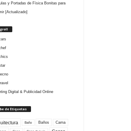
ulas y Portadas de Física Bonitas para
mir [Actualizado]
groll
cars
chef
chics
star
tecno
ravel
ting Digital & Publicidad Online
be de Etiquetas
uitectura
Baños
Cama
Baño