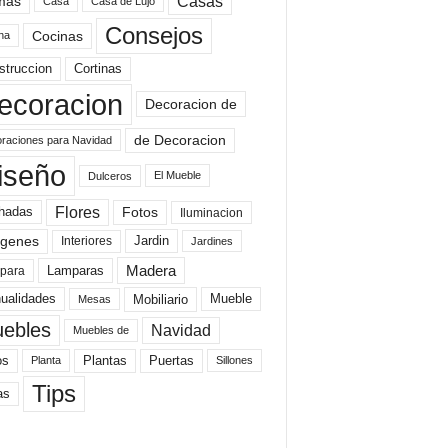
mas
Casas
Casa
Casa de Lujo
Consejos
Cocinas
na
struccion
Cortinas
ecoracion
Decoracion de
de Decoracion
raciones para Navidad
iseño
El Mueble
Dulceros
Flores
Fotos
hadas
Iluminacion
genes
Interiores
Jardin
Jardines
Madera
Lamparas
para
Mobiliario
ualidades
Mueble
Mesas
ebles
Navidad
Muebles de
Plantas
os
Puertas
Planta
Sillones
Tips
as