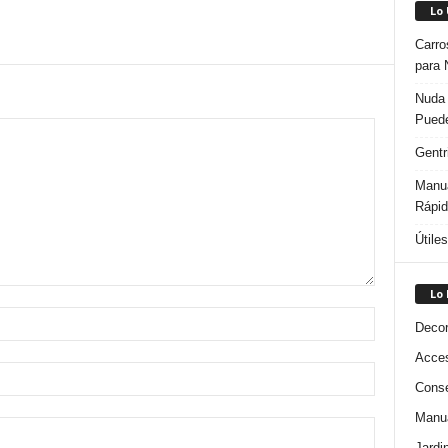
Lo
Carro
para 
Nuda 
Puede
Gentr
Manua
Rápi
Útile
Lo
Decor
Acces
Conse
Manua
Jardi