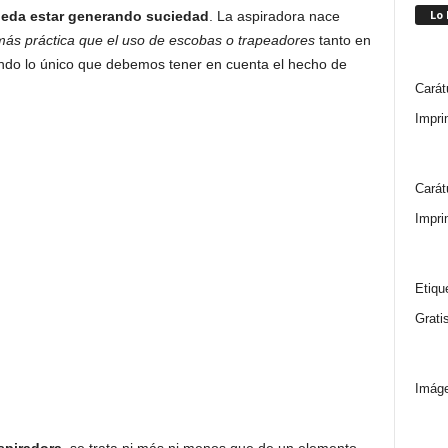
Lo
ueda estar generando suciedad
. La aspiradora nace
ás práctica que el uso de escobas o trapeadores
tanto en
endo lo único que debemos tener en cuenta el hecho de
Carát
Impri
Carát
Impri
Etiqu
Grati
Imáge