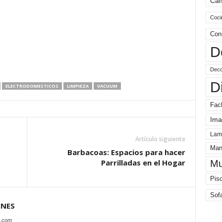
Ca
Coci
Con
D
Deco
D
ELECTRODOMESTICOS
LIMPIEZA
VACUUM
Fac
Ima
Lam
Artículo siguiente
Man
Barbacoas: Espacios para hacer
Parrilladas en el Hogar
Mu
Pis
Sof
ONES
s.com