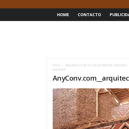
HOME
CONTACTO
PUBLICID
Inicio
Arquitectura de la Cultura Mochica: Resumen, C
mochica4
AnyConv.com__arquitec