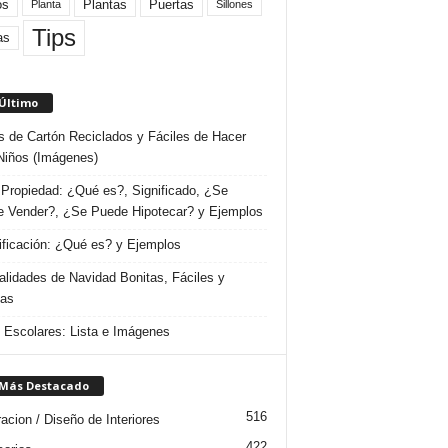
Plantas
os
Puertas
Planta
Sillones
Tips
as
 Último
s de Cartón Reciclados y Fáciles de Hacer
Niños (Imágenes)
Propiedad: ¿Qué es?, Significado, ¿Se
 Vender?, ¿Se Puede Hipotecar? y Ejemplos
ificación: ¿Qué es? y Ejemplos
lidades de Navidad Bonitas, Fáciles y
das
s Escolares: Lista e Imágenes
 Más Destacado
516
acion / Diseño de Interiores
422