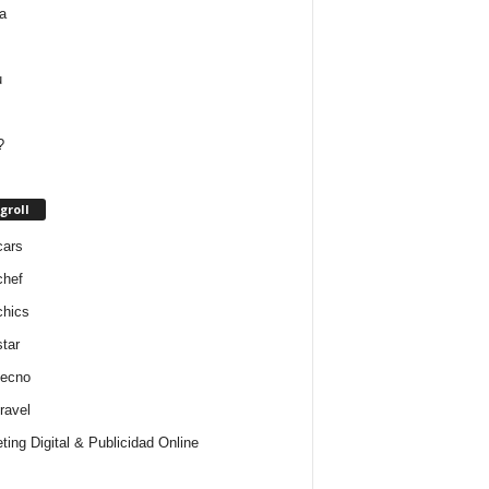
groll
cars
chef
chics
star
tecno
ravel
ting Digital & Publicidad Online