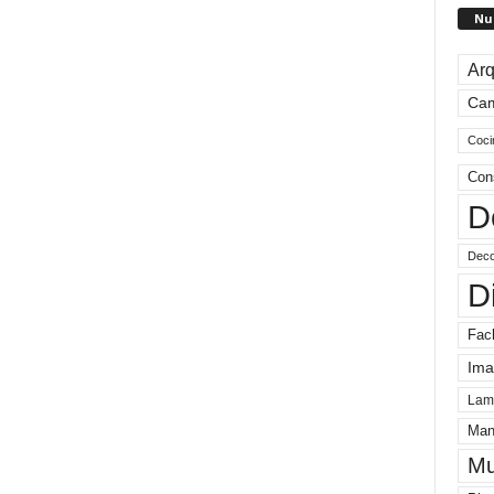
Nu
Arq
Ca
Coci
Con
D
Deco
D
Fac
Ima
Lam
Man
Mu