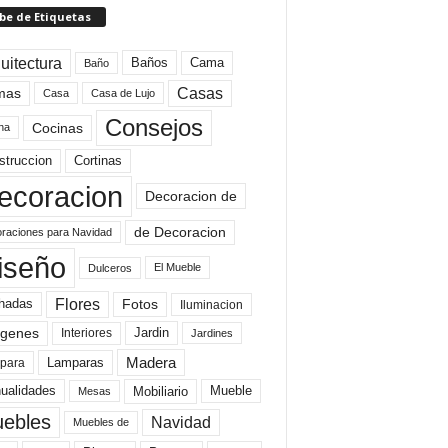
be de Etiquetas
uitectura
Baños
Cama
Baño
mas
Casas
Casa
Casa de Lujo
Consejos
Cocinas
na
struccion
Cortinas
ecoracion
Decoracion de
de Decoracion
raciones para Navidad
iseño
El Mueble
Dulceros
Flores
Fotos
hadas
Iluminacion
genes
Interiores
Jardin
Jardines
Madera
Lamparas
para
Mobiliario
ualidades
Mueble
Mesas
ebles
Navidad
Muebles de