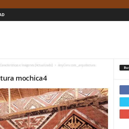
AD
aracterísticas e Imágenes [Actualizado]
AnyConv.com__arquitectura
Bu
tura mochica4