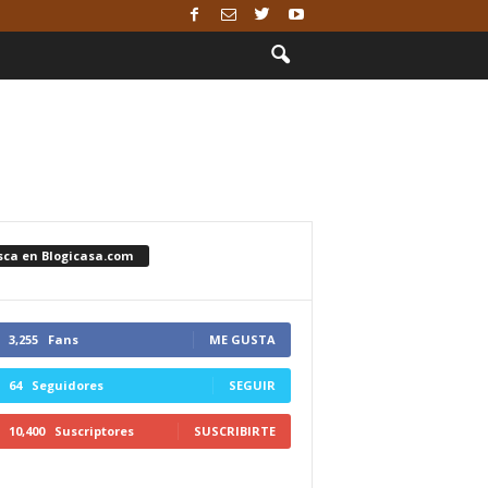
sca en Blogicasa.com
3,255
Fans
ME GUSTA
64
Seguidores
SEGUIR
10,400
Suscriptores
SUSCRIBIRTE