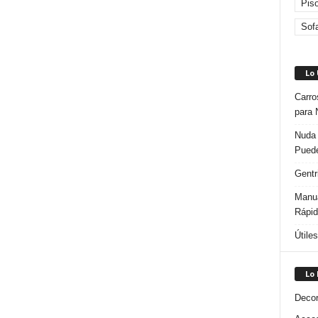
Pis
Sof
Lo
Carro
para 
Nuda 
Puede
Gentr
Manua
Rápi
Útile
Lo
Decor