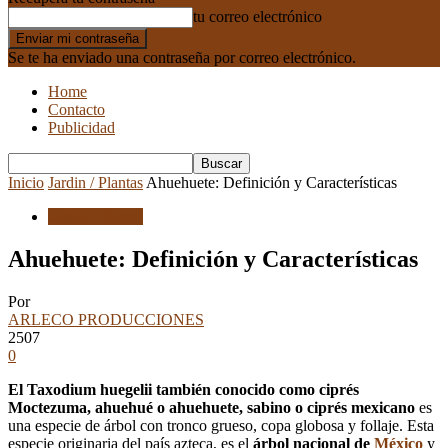
tu correo electrónico
Se te ha enviado una contraseña por correo electrónico.
Home
Contacto
Publicidad
Inicio
Jardin / Plantas
Ahuehuete: Definición y Características
Jardin / Plantas
Ahuehuete: Definición y Características
Por
ARLECO PRODUCCIONES
2507
0
El Taxodium huegelii también conocido como ciprés
Moctezuma, ahuehué o ahuehuete, sabino o ciprés mexicano
es
una especie de árbol con tronco grueso, copa globosa y follaje. Esta
especie originaria del país azteca, es el
árbol nacional de
México
y