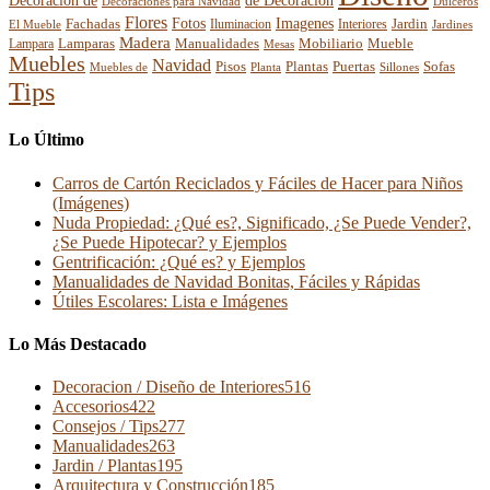
Decoracion de
de Decoracion
Decoraciones para Navidad
Dulceros
Flores
Fotos
Imagenes
Fachadas
Interiores
Jardin
El Mueble
Iluminacion
Jardines
Madera
Lamparas
Mobiliario
Manualidades
Mueble
Lampara
Mesas
Muebles
Navidad
Pisos
Plantas
Puertas
Sofas
Muebles de
Planta
Sillones
Tips
Lo Último
Carros de Cartón Reciclados y Fáciles de Hacer para Niños
(Imágenes)
Nuda Propiedad: ¿Qué es?, Significado, ¿Se Puede Vender?,
¿Se Puede Hipotecar? y Ejemplos
Gentrificación: ¿Qué es? y Ejemplos
Manualidades de Navidad Bonitas, Fáciles y Rápidas
Útiles Escolares: Lista e Imágenes
Lo Más Destacado
Decoracion / Diseño de Interiores
516
Accesorios
422
Consejos / Tips
277
Manualidades
263
Jardin / Plantas
195
Arquitectura y Construcción
185