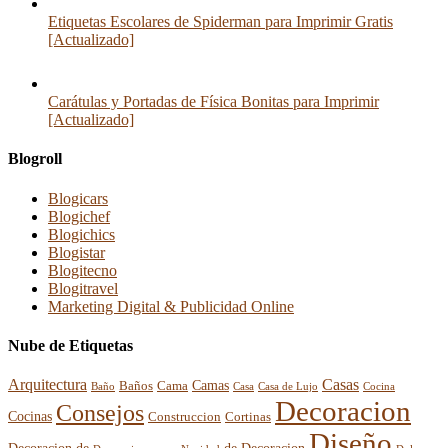
Etiquetas Escolares de Spiderman para Imprimir Gratis
[Actualizado]
Carátulas y Portadas de Física Bonitas para Imprimir
[Actualizado]
Blogroll
Blogicars
Blogichef
Blogichics
Blogistar
Blogitecno
Blogitravel
Marketing Digital & Publicidad Online
Nube de Etiquetas
Arquitectura
Casas
Baños
Camas
Cama
Casa
Cocina
Baño
Casa de Lujo
Decoracion
Consejos
Cocinas
Construccion
Cortinas
Diseño