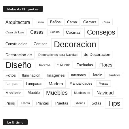
Nube de Etiquetas
Arquitectura
Camas
Baños
Cama
Baño
Casa
Consejos
Casas
Cocinas
Cocina
Casa de Lujo
Decoracion
Construccion
Cortinas
de Decoracion
Decoracion de
Decoraciones para Navidad
Diseño
Flores
Fachadas
El Mueble
Dulceros
Fotos
Imagenes
Interiores
Jardin
Iluminacion
Jardines
Madera
Lamparas
Manualidades
Lampara
Mesas
Muebles
Navidad
Mobiliario
Mueble
Muebles de
Tips
Plantas
Pisos
Puertas
Sofas
Planta
Sillones
Lo Último