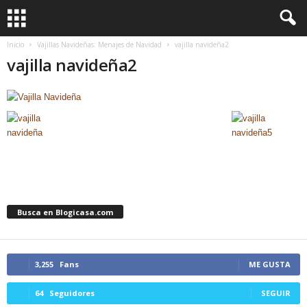
Inicio
Vajillas Navideñas: Menajes de Navidad
vajilla navideña2
vajilla navideña2
Busca en Blogicasa.com
3,255
Fans
ME GUSTA
64
Seguidores
SEGUIR