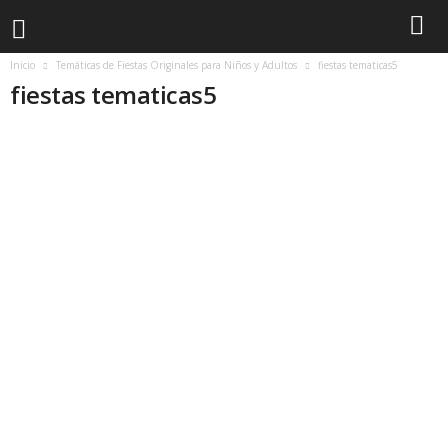
Inicio
Temáticas de Fiestas Originales para Niños y Adultos
fiestas tematicas5
fiestas tematicas5