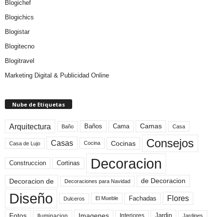
Blogichef
Blogichics
Blogistar
Blogitecno
Blogitravel
Marketing Digital & Publicidad Online
Nube de Etiquetas
Arquitectura
Camas
Baños
Cama
Baño
Casa
Consejos
Casas
Cocinas
Cocina
Casa de Lujo
Decoracion
Construccion
Cortinas
de Decoracion
Decoracion de
Decoraciones para Navidad
Diseño
Flores
Fachadas
El Mueble
Dulceros
Fotos
Imagenes
Interiores
Jardin
Iluminacion
Jardines