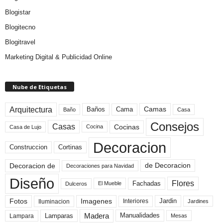
Blogistar
Blogitecno
Blogitravel
Marketing Digital & Publicidad Online
Nube de Etiquetas
Arquitectura
Camas
Baños
Cama
Baño
Casa
Consejos
Casas
Cocinas
Cocina
Casa de Lujo
Decoracion
Construccion
Cortinas
de Decoracion
Decoracion de
Decoraciones para Navidad
Diseño
Flores
Fachadas
El Mueble
Dulceros
Fotos
Imagenes
Interiores
Jardin
Iluminacion
Jardines
Madera
Lamparas
Manualidades
Lampara
Mesas