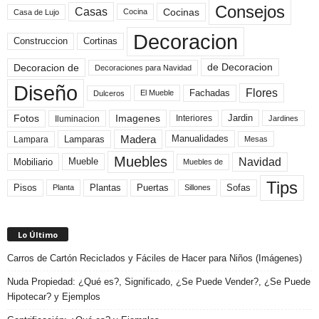
Consejos
Casas
Cocinas
Cocina
Casa de Lujo
Decoracion
Construccion
Cortinas
de Decoracion
Decoracion de
Decoraciones para Navidad
Diseño
Flores
Fachadas
El Mueble
Dulceros
Fotos
Imagenes
Interiores
Jardin
Iluminacion
Jardines
Madera
Lamparas
Manualidades
Lampara
Mesas
Muebles
Navidad
Mobiliario
Mueble
Muebles de
Tips
Plantas
Pisos
Puertas
Sofas
Planta
Sillones
Lo Último
Carros de Cartón Reciclados y Fáciles de Hacer para Niños (Imágenes)
Nuda Propiedad: ¿Qué es?, Significado, ¿Se Puede Vender?, ¿Se Puede
Hipotecar? y Ejemplos