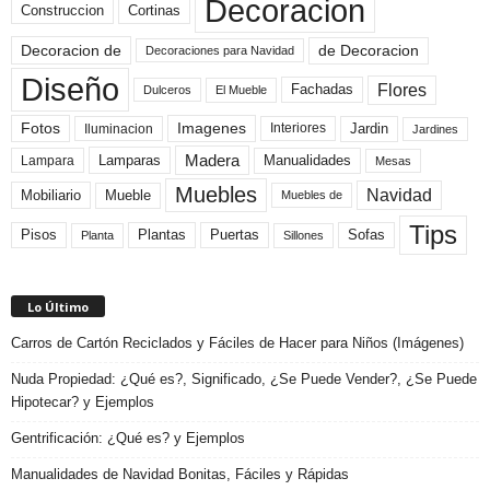
Decoracion
Construccion
Cortinas
de Decoracion
Decoracion de
Decoraciones para Navidad
Diseño
Flores
Fachadas
El Mueble
Dulceros
Fotos
Imagenes
Interiores
Jardin
Iluminacion
Jardines
Madera
Lamparas
Manualidades
Lampara
Mesas
Muebles
Navidad
Mobiliario
Mueble
Muebles de
Tips
Plantas
Pisos
Puertas
Sofas
Planta
Sillones
Lo Último
Carros de Cartón Reciclados y Fáciles de Hacer para Niños (Imágenes)
Nuda Propiedad: ¿Qué es?, Significado, ¿Se Puede Vender?, ¿Se Puede
Hipotecar? y Ejemplos
Gentrificación: ¿Qué es? y Ejemplos
Manualidades de Navidad Bonitas, Fáciles y Rápidas