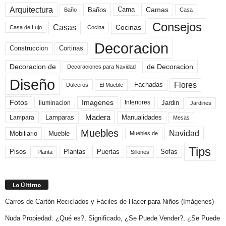
Arquitectura
Camas
Baños
Cama
Baño
Casa
Consejos
Casas
Cocinas
Cocina
Casa de Lujo
Decoracion
Construccion
Cortinas
de Decoracion
Decoracion de
Decoraciones para Navidad
Diseño
Flores
Fachadas
El Mueble
Dulceros
Fotos
Imagenes
Interiores
Jardin
Iluminacion
Jardines
Madera
Lamparas
Manualidades
Lampara
Mesas
Muebles
Navidad
Mobiliario
Mueble
Muebles de
Tips
Plantas
Pisos
Puertas
Sofas
Planta
Sillones
Lo Último
Carros de Cartón Reciclados y Fáciles de Hacer para Niños (Imágenes)
Nuda Propiedad: ¿Qué es?, Significado, ¿Se Puede Vender?, ¿Se Puede