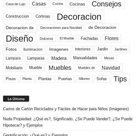
Consejos
Casas
Cocinas
Cocina
Casa de Lujo
Decoracion
Construccion
Cortinas
de Decoracion
Decoracion de
Decoraciones para Navidad
Diseño
Flores
Fachadas
El Mueble
Dulceros
Fotos
Imagenes
Interiores
Jardin
Iluminacion
Jardines
Madera
Lamparas
Manualidades
Lampara
Mesas
Muebles
Navidad
Mobiliario
Mueble
Muebles de
Tips
Plantas
Pisos
Puertas
Sofas
Planta
Sillones
Lo Último
Carros de Cartón Reciclados y Fáciles de Hacer para Niños (Imágenes)
Nuda Propiedad: ¿Qué es?, Significado, ¿Se Puede Vender?, ¿Se Puede
Hipotecar? y Ejemplos
Gentrificación: ¿Qué es? y Ejemplos