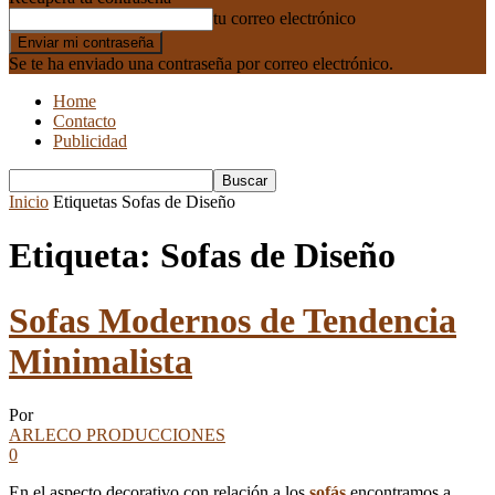
tu correo electrónico
Se te ha enviado una contraseña por correo electrónico.
Home
Contacto
Publicidad
Inicio
Etiquetas
Sofas de Diseño
Etiqueta: Sofas de Diseño
Sofas Modernos de Tendencia
Minimalista
Por
ARLECO PRODUCCIONES
0
En el aspecto decorativo con relación a los
sofás
encontramos a