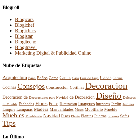
Blogroll
Blogicars
Blogichef
Blogichics
Blogistar
Blogitecno
Blogitravel
Marketing Digital & Publicidad Online
Nube de Etiquetas
Arquitectura
Casas
Baños
Camas
Cama
Casa
Cocina
Baño
Casa de Lujo
Decoracion
Consejos
Cocinas
Construccion
Cortinas
Diseño
Decoracion de
de Decoracion
Decoraciones para Navidad
Dulceros
Flores
Fotos
Imagenes
Fachadas
Interiores
Jardin
El Mueble
Iluminacion
Jardines
Madera
Lamparas
Mobiliario
Manualidades
Mueble
Lampara
Mesas
Muebles
Navidad
Pisos
Plantas
Puertas
Sofas
Muebles de
Planta
Sillones
Tips
Lo Último