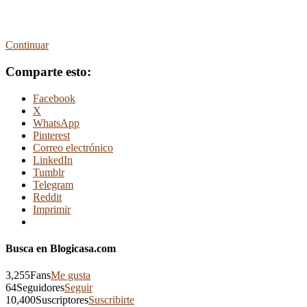
Continuar
Comparte esto:
Facebook
X
WhatsApp
Pinterest
Correo electrónico
LinkedIn
Tumblr
Telegram
Reddit
Imprimir
Busca en Blogicasa.com
3,255
Fans
Me gusta
64
Seguidores
Seguir
10,400
Suscriptores
Suscribirte