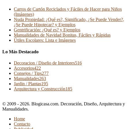
Carros de Cartón Reciclados y Fáciles de Hacer para Niños
(Imágenes)
Nuda Propiedad: ¿Qué es?, Significado, ¿Se Puede Vender?,
¿Se Puede Hipotecar? y Ejemplos
Gentrificación: ¿Qué es? y Ejemplos
Manualidades de Navidad Bonitas, Fáciles y Rápidas
Útiles Escolares: Lista e Imágenes
Lo Más Destacado
Decoracion / Diseño de Interiores
516
Accesorios
422
Consejos / Tips
277
Manualidades
263
Jardin / Plantas
195
Arquitectura y Construcción
185
© 2009 - 2026. Blogicasa.com. Decoración, Diseño, Arquitectura y
Manualidades.
Home
Contacto