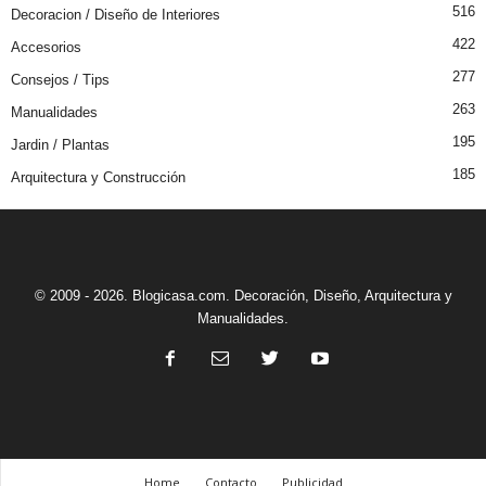
516
Decoracion / Diseño de Interiores
422
Accesorios
277
Consejos / Tips
263
Manualidades
195
Jardin / Plantas
185
Arquitectura y Construcción
© 2009 - 2026. Blogicasa.com. Decoración, Diseño, Arquitectura y
Manualidades.
Home
Contacto
Publicidad