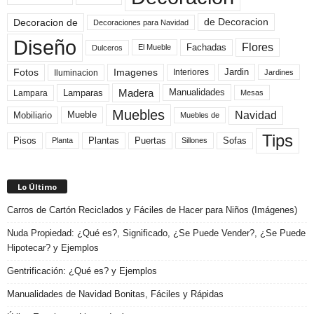
de Decoracion
Decoracion de
Decoraciones para Navidad
Diseño
Flores
Fachadas
El Mueble
Dulceros
Fotos
Imagenes
Interiores
Jardin
Iluminacion
Jardines
Madera
Lamparas
Manualidades
Lampara
Mesas
Muebles
Navidad
Mobiliario
Mueble
Muebles de
Tips
Plantas
Pisos
Puertas
Sofas
Planta
Sillones
Lo Último
Carros de Cartón Reciclados y Fáciles de Hacer para Niños (Imágenes)
Nuda Propiedad: ¿Qué es?, Significado, ¿Se Puede Vender?, ¿Se Puede
Hipotecar? y Ejemplos
Gentrificación: ¿Qué es? y Ejemplos
Manualidades de Navidad Bonitas, Fáciles y Rápidas