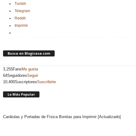
Tumblr
Telegram
Reddit
Imprimir
Busca en Blogicasa.com
3,255
Fans
Me gusta
64
Seguidores
Seguir
10,400
Suscriptores
Suscribirte
Lo Más Popular
Carátulas y Portadas de Física Bonitas para Imprimir [Actualizado]