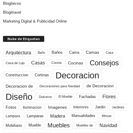
Blogitecno
Blogitravel
Marketing Digital & Publicidad Online
Nube de Etiquetas
Arquitectura
Camas
Baños
Cama
Baño
Casa
Consejos
Casas
Cocinas
Cocina
Casa de Lujo
Decoracion
Construccion
Cortinas
de Decoracion
Decoracion de
Decoraciones para Navidad
Diseño
Flores
Fachadas
El Mueble
Dulceros
Fotos
Imagenes
Interiores
Jardin
Iluminacion
Jardines
Madera
Lamparas
Manualidades
Lampara
Mesas
Muebles
Navidad
Mobiliario
Mueble
Muebles de