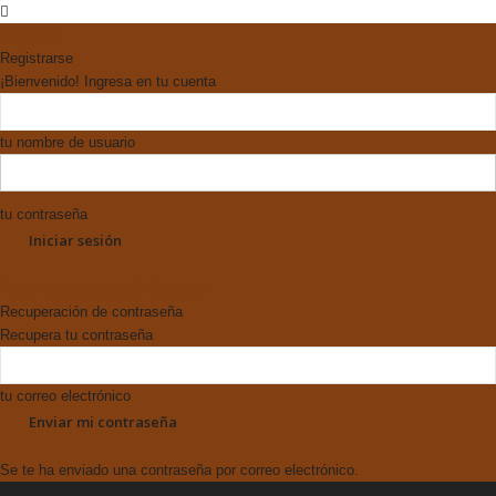
Registrarse
¡Bienvenido! Ingresa en tu cuenta
tu nombre de usuario
tu contraseña
Forgot your password? Get help
Recuperación de contraseña
Recupera tu contraseña
tu correo electrónico
Se te ha enviado una contraseña por correo electrónico.