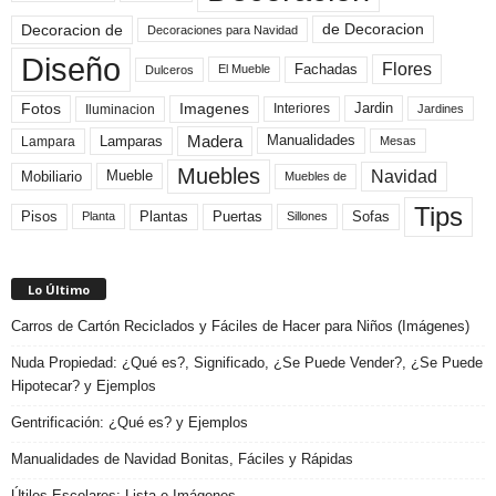
de Decoracion
Decoracion de
Decoraciones para Navidad
Diseño
Flores
Fachadas
El Mueble
Dulceros
Fotos
Imagenes
Interiores
Jardin
Iluminacion
Jardines
Madera
Lamparas
Manualidades
Lampara
Mesas
Muebles
Navidad
Mobiliario
Mueble
Muebles de
Tips
Plantas
Pisos
Puertas
Sofas
Planta
Sillones
Lo Último
Carros de Cartón Reciclados y Fáciles de Hacer para Niños (Imágenes)
Nuda Propiedad: ¿Qué es?, Significado, ¿Se Puede Vender?, ¿Se Puede
Hipotecar? y Ejemplos
Gentrificación: ¿Qué es? y Ejemplos
Manualidades de Navidad Bonitas, Fáciles y Rápidas
Útiles Escolares: Lista e Imágenes