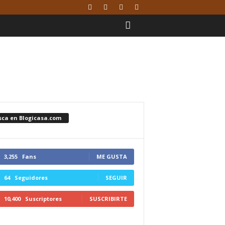
sca en Blogicasa.com
3,255
Fans
ME GUSTA
64
Seguidores
SEGUIR
10,400
Suscriptores
SUSCRIBIRTE