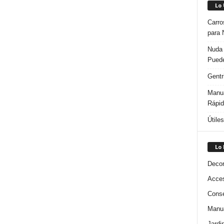
Lo
Carro
para 
Nuda 
Puede
Gentr
Manua
Rápi
Útile
Lo
Decor
Acces
Conse
Manua
Jardi