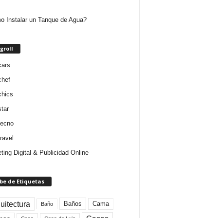
 Instalar un Tanque de Agua?
groll
cars
chef
chics
star
tecno
ravel
ting Digital & Publicidad Online
be de Etiquetas
uitectura
Baños
Cama
Baño