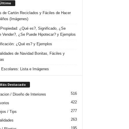
 Último
s de Cartón Reciclados y Fáciles de Hacer
Niños (Imágenes)
Propiedad: ¿Qué es?, Significado, ¿Se
 Vender?, ¿Se Puede Hipotecar? y Ejemplos
ificación: ¿Qué es? y Ejemplos
lidades de Navidad Bonitas, Fáciles y
das
s Escolares: Lista e Imágenes
 Más Destacado
516
acion / Diseño de Interiores
422
orios
277
jos / Tips
263
lidades
195
n / Plantas