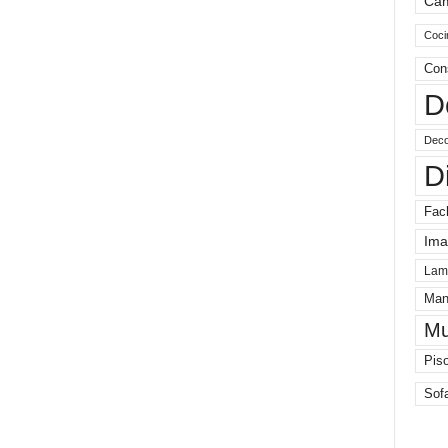
Ca
Coci
Con
D
Deco
D
Fac
Ima
Lam
Man
Mu
Pis
Sof