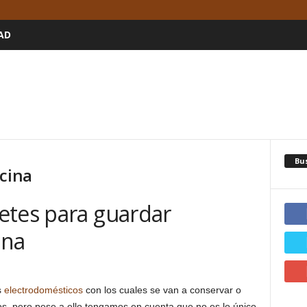
AD
Bu
ocina
etes para guardar
ina
s
electrodomésticos
con los cuales se van a conservar o
 pero pese a ello tengamos en cuenta que no es lo único