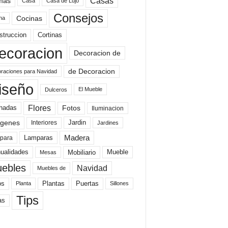
mas
Casas
Casa
Casa de Lujo
Consejos
Cocinas
na
struccion
Cortinas
ecoracion
Decoracion de
de Decoracion
raciones para Navidad
iseño
El Mueble
Dulceros
Flores
Fotos
hadas
Iluminacion
genes
Interiores
Jardin
Jardines
Madera
Lamparas
para
Mobiliario
ualidades
Mueble
Mesas
ebles
Navidad
Muebles de
Plantas
os
Puertas
Planta
Sillones
Tips
as