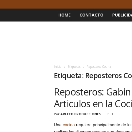
HOME
CONTACTO
PUBLICID
Inicio
Etiquetas
Reposteros Cocina
Etiqueta: Reposteros C
Reposteros: Gabin
Articulos en la Coc
Por
ARLECO PRODUCCIONES
1
Una
cocina
requiere principalmente de lo
realizar las diversas
recetas
que deseamos,