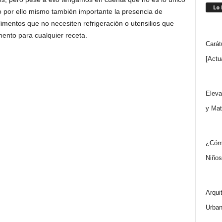
Lo
o por ello mismo también importante la presencia de
imentos que no necesiten refrigeración o utensilios que
mento para cualquier receta.
Carát
[Actu
Eleva
y Mat
¿Cómo
Niños
Arqui
Urban