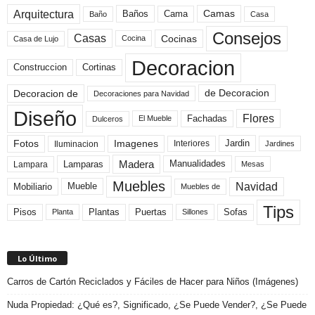
Arquitectura
Camas
Baños
Cama
Baño
Casa
Consejos
Casas
Cocinas
Cocina
Casa de Lujo
Decoracion
Construccion
Cortinas
de Decoracion
Decoracion de
Decoraciones para Navidad
Diseño
Flores
Fachadas
El Mueble
Dulceros
Fotos
Imagenes
Interiores
Jardin
Iluminacion
Jardines
Madera
Lamparas
Manualidades
Lampara
Mesas
Muebles
Navidad
Mobiliario
Mueble
Muebles de
Tips
Plantas
Pisos
Puertas
Sofas
Planta
Sillones
Lo Último
Carros de Cartón Reciclados y Fáciles de Hacer para Niños (Imágenes)
Nuda Propiedad: ¿Qué es?, Significado, ¿Se Puede Vender?, ¿Se Puede