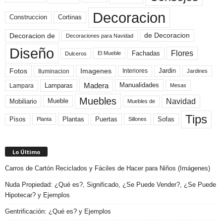
Decoracion
Construccion
Cortinas
de Decoracion
Decoracion de
Decoraciones para Navidad
Diseño
Flores
Fachadas
El Mueble
Dulceros
Fotos
Imagenes
Interiores
Jardin
Iluminacion
Jardines
Madera
Lamparas
Manualidades
Lampara
Mesas
Muebles
Navidad
Mobiliario
Mueble
Muebles de
Tips
Plantas
Pisos
Puertas
Sofas
Planta
Sillones
Lo Último
Carros de Cartón Reciclados y Fáciles de Hacer para Niños (Imágenes)
Nuda Propiedad: ¿Qué es?, Significado, ¿Se Puede Vender?, ¿Se Puede
Hipotecar? y Ejemplos
Gentrificación: ¿Qué es? y Ejemplos