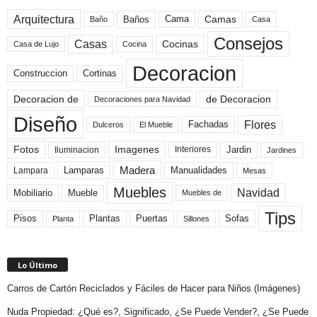
Arquitectura
Camas
Baños
Cama
Baño
Casa
Consejos
Casas
Cocinas
Cocina
Casa de Lujo
Decoracion
Construccion
Cortinas
de Decoracion
Decoracion de
Decoraciones para Navidad
Diseño
Flores
Fachadas
El Mueble
Dulceros
Fotos
Imagenes
Interiores
Jardin
Iluminacion
Jardines
Madera
Lamparas
Manualidades
Lampara
Mesas
Muebles
Navidad
Mobiliario
Mueble
Muebles de
Tips
Plantas
Pisos
Puertas
Sofas
Planta
Sillones
Lo Último
Carros de Cartón Reciclados y Fáciles de Hacer para Niños (Imágenes)
Nuda Propiedad: ¿Qué es?, Significado, ¿Se Puede Vender?, ¿Se Puede