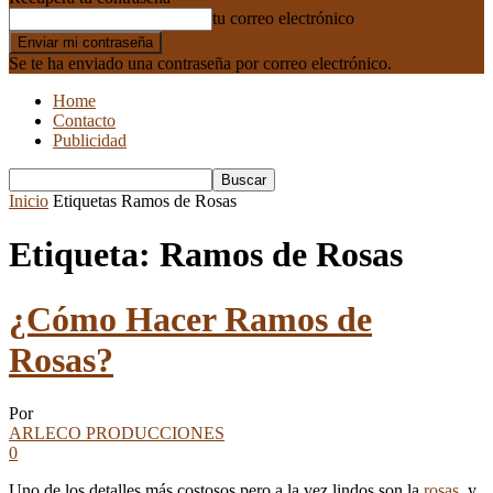
tu correo electrónico
Se te ha enviado una contraseña por correo electrónico.
Home
Contacto
Publicidad
Inicio
Etiquetas
Ramos de Rosas
Etiqueta: Ramos de Rosas
¿Cómo Hacer Ramos de
Rosas?
Por
ARLECO PRODUCCIONES
0
Uno de los detalles más costosos pero a la vez lindos son la
rosas
, y