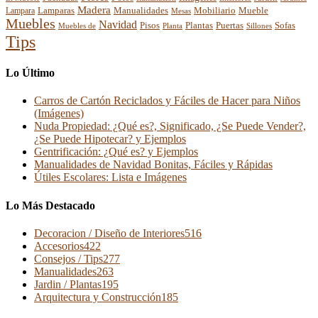
Madera
Lamparas
Mobiliario
Manualidades
Mueble
Lampara
Mesas
Muebles
Navidad
Pisos
Plantas
Puertas
Sofas
Muebles de
Planta
Sillones
Tips
Lo Último
Carros de Cartón Reciclados y Fáciles de Hacer para Niños
(Imágenes)
Nuda Propiedad: ¿Qué es?, Significado, ¿Se Puede Vender?,
¿Se Puede Hipotecar? y Ejemplos
Gentrificación: ¿Qué es? y Ejemplos
Manualidades de Navidad Bonitas, Fáciles y Rápidas
Útiles Escolares: Lista e Imágenes
Lo Más Destacado
Decoracion / Diseño de Interiores
516
Accesorios
422
Consejos / Tips
277
Manualidades
263
Jardin / Plantas
195
Arquitectura y Construcción
185