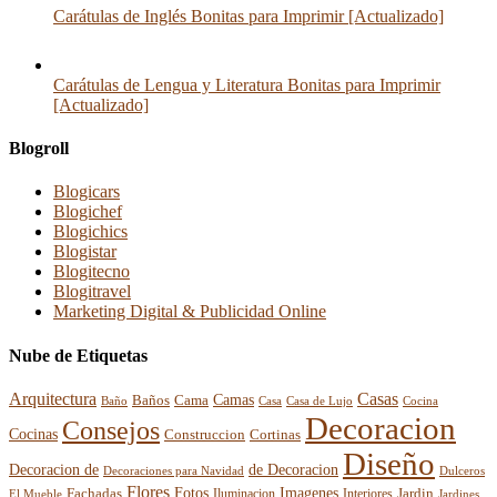
Carátulas de Inglés Bonitas para Imprimir [Actualizado]
Carátulas de Lengua y Literatura Bonitas para Imprimir
[Actualizado]
Blogroll
Blogicars
Blogichef
Blogichics
Blogistar
Blogitecno
Blogitravel
Marketing Digital & Publicidad Online
Nube de Etiquetas
Arquitectura
Casas
Baños
Camas
Cama
Casa
Cocina
Baño
Casa de Lujo
Decoracion
Consejos
Cocinas
Construccion
Cortinas
Diseño
Decoracion de
de Decoracion
Decoraciones para Navidad
Dulceros
Flores
Fotos
Imagenes
Fachadas
Interiores
Jardin
El Mueble
Iluminacion
Jardines