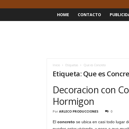
HOME
CONTACTO
PUBLICID
Inicio
Etiquetas
Que es Concreto
Etiqueta: Que es Concr
Decoracion con Co
Hormigon
Por
ARLECO PRODUCCIONES
0
El
concreto
se ubica en casi todo lugar d
puedes estar viviendo, y pese a que much