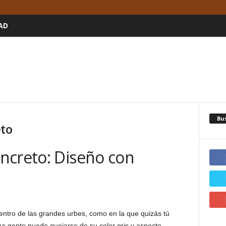
AD
Bu
eto
ncreto: Diseño con
entro de las grandes urbes, como en la que quizás tú
a gente puede quejarse de su color gris y aspecto