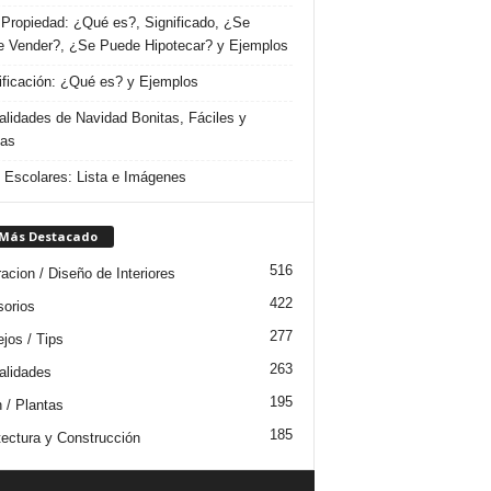
Propiedad: ¿Qué es?, Significado, ¿Se
 Vender?, ¿Se Puede Hipotecar? y Ejemplos
ificación: ¿Qué es? y Ejemplos
lidades de Navidad Bonitas, Fáciles y
das
s Escolares: Lista e Imágenes
 Más Destacado
516
acion / Diseño de Interiores
422
orios
277
jos / Tips
263
lidades
195
n / Plantas
185
tectura y Construcción