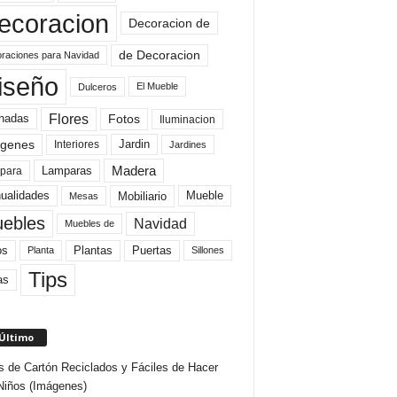
ecoracion
Decoracion de
de Decoracion
raciones para Navidad
iseño
El Mueble
Dulceros
Flores
Fotos
hadas
Iluminacion
genes
Interiores
Jardin
Jardines
Madera
Lamparas
para
Mobiliario
ualidades
Mueble
Mesas
ebles
Navidad
Muebles de
Plantas
os
Puertas
Planta
Sillones
Tips
as
 Último
s de Cartón Reciclados y Fáciles de Hacer
Niños (Imágenes)