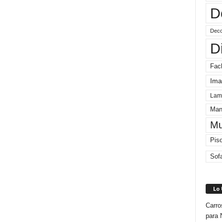
D
Deco
D
Fac
Ima
Lam
Man
Mu
Pis
Sof
Lo
Carro
para 