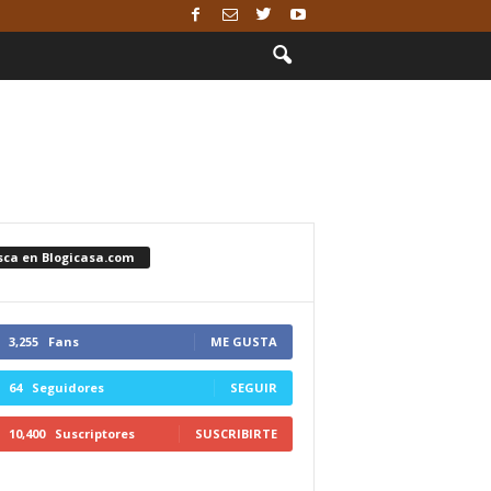
sca en Blogicasa.com
3,255
Fans
ME GUSTA
64
Seguidores
SEGUIR
10,400
Suscriptores
SUSCRIBIRTE