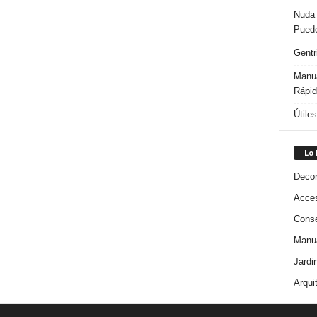
Nuda 
Puede
Gentr
Manua
Rápi
Útile
Lo
Decor
Acces
Conse
Manua
Jardi
Arqui