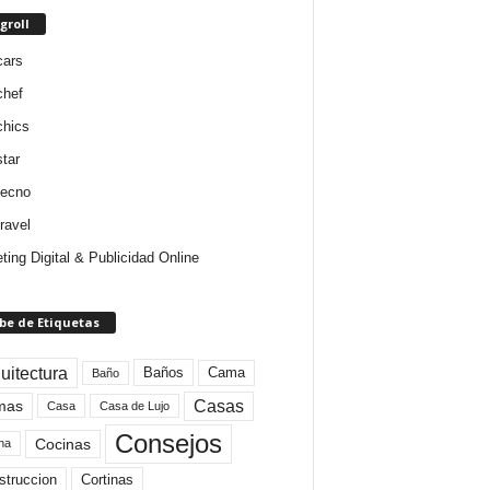
groll
cars
chef
chics
star
tecno
ravel
ting Digital & Publicidad Online
be de Etiquetas
uitectura
Baños
Cama
Baño
mas
Casas
Casa
Casa de Lujo
Consejos
Cocinas
na
struccion
Cortinas