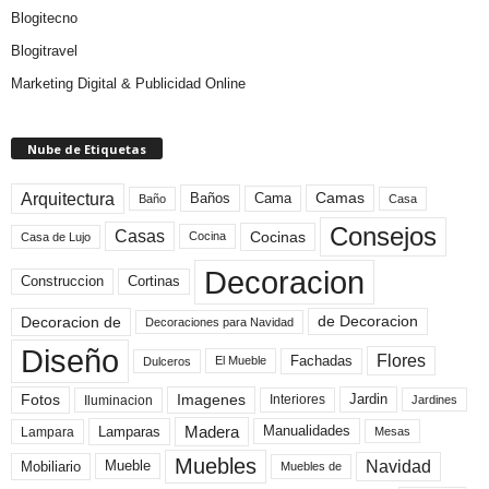
Blogitecno
Blogitravel
Marketing Digital & Publicidad Online
Nube de Etiquetas
Arquitectura
Camas
Baños
Cama
Baño
Casa
Consejos
Casas
Cocinas
Cocina
Casa de Lujo
Decoracion
Construccion
Cortinas
de Decoracion
Decoracion de
Decoraciones para Navidad
Diseño
Flores
Fachadas
El Mueble
Dulceros
Fotos
Imagenes
Interiores
Jardin
Iluminacion
Jardines
Madera
Lamparas
Manualidades
Lampara
Mesas
Muebles
Navidad
Mobiliario
Mueble
Muebles de