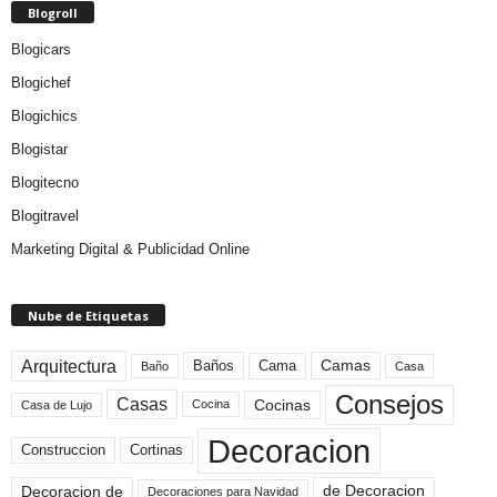
Blogroll
Blogicars
Blogichef
Blogichics
Blogistar
Blogitecno
Blogitravel
Marketing Digital & Publicidad Online
Nube de Etiquetas
Arquitectura
Camas
Baños
Cama
Baño
Casa
Consejos
Casas
Cocinas
Cocina
Casa de Lujo
Decoracion
Construccion
Cortinas
de Decoracion
Decoracion de
Decoraciones para Navidad