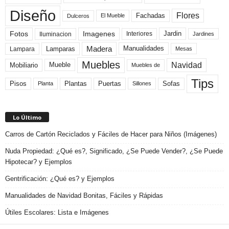
Diseño
Flores
Fachadas
El Mueble
Dulceros
Fotos
Imagenes
Interiores
Jardin
Iluminacion
Jardines
Madera
Lamparas
Manualidades
Lampara
Mesas
Muebles
Navidad
Mobiliario
Mueble
Muebles de
Tips
Plantas
Pisos
Puertas
Sofas
Planta
Sillones
Lo Último
Carros de Cartón Reciclados y Fáciles de Hacer para Niños (Imágenes)
Nuda Propiedad: ¿Qué es?, Significado, ¿Se Puede Vender?, ¿Se Puede
Hipotecar? y Ejemplos
Gentrificación: ¿Qué es? y Ejemplos
Manualidades de Navidad Bonitas, Fáciles y Rápidas
Útiles Escolares: Lista e Imágenes