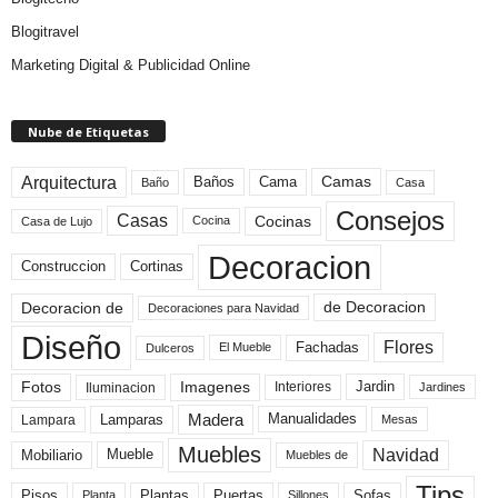
Blogitravel
Marketing Digital & Publicidad Online
Nube de Etiquetas
Arquitectura
Camas
Baños
Cama
Baño
Casa
Consejos
Casas
Cocinas
Cocina
Casa de Lujo
Decoracion
Construccion
Cortinas
de Decoracion
Decoracion de
Decoraciones para Navidad
Diseño
Flores
Fachadas
El Mueble
Dulceros
Fotos
Imagenes
Interiores
Jardin
Iluminacion
Jardines
Madera
Lamparas
Manualidades
Lampara
Mesas
Muebles
Navidad
Mobiliario
Mueble
Muebles de
Tips
Plantas
Pisos
Puertas
Sofas
Planta
Sillones