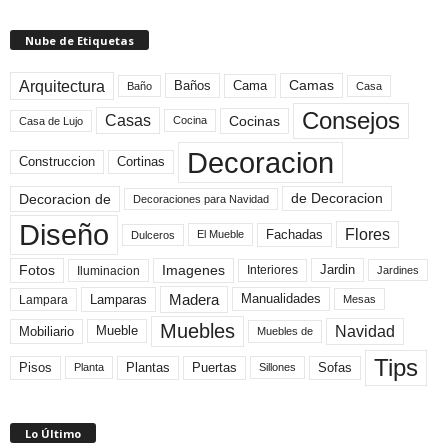
Nube de Etiquetas
Arquitectura
Camas
Baños
Cama
Baño
Casa
Consejos
Casas
Cocinas
Cocina
Casa de Lujo
Decoracion
Construccion
Cortinas
de Decoracion
Decoracion de
Decoraciones para Navidad
Diseño
Flores
Fachadas
El Mueble
Dulceros
Fotos
Imagenes
Interiores
Jardin
Iluminacion
Jardines
Madera
Lamparas
Manualidades
Lampara
Mesas
Muebles
Navidad
Mobiliario
Mueble
Muebles de
Tips
Plantas
Pisos
Puertas
Sofas
Planta
Sillones
Lo Último