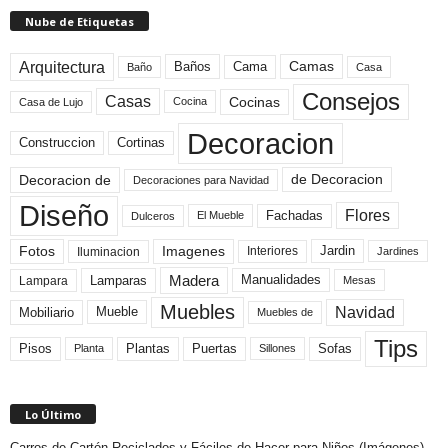
Nube de Etiquetas
Arquitectura
Camas
Baños
Cama
Baño
Casa
Consejos
Casas
Cocinas
Cocina
Casa de Lujo
Decoracion
Construccion
Cortinas
de Decoracion
Decoracion de
Decoraciones para Navidad
Diseño
Flores
Fachadas
El Mueble
Dulceros
Fotos
Imagenes
Interiores
Jardin
Iluminacion
Jardines
Madera
Lamparas
Manualidades
Lampara
Mesas
Muebles
Navidad
Mobiliario
Mueble
Muebles de
Tips
Plantas
Pisos
Puertas
Sofas
Planta
Sillones
Lo Último
Carros de Cartón Reciclados y Fáciles de Hacer para Niños (Imágenes)