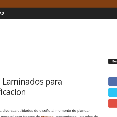
AD
Bu
os Laminados para
ficacion
a diversas utilidades de diseño al momento de planear
o general para frentes de
puertas
, mostradores, laterales de