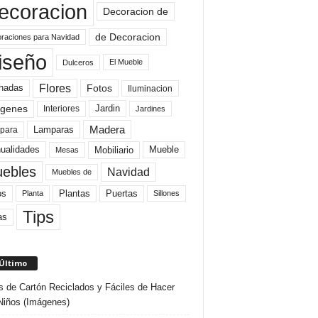
ecoracion
Decoracion de
de Decoracion
raciones para Navidad
iseño
El Mueble
Dulceros
Flores
Fotos
hadas
Iluminacion
genes
Interiores
Jardin
Jardines
Madera
Lamparas
para
Mobiliario
ualidades
Mueble
Mesas
ebles
Navidad
Muebles de
Plantas
os
Puertas
Planta
Sillones
Tips
as
 Último
s de Cartón Reciclados y Fáciles de Hacer
Niños (Imágenes)