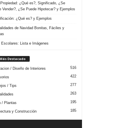
Propiedad: ¿Qué es?, Significado, ¿Se
 Vender?, ¿Se Puede Hipotecar? y Ejemplos
ificación: ¿Qué es? y Ejemplos
lidades de Navidad Bonitas, Fáciles y
das
s Escolares: Lista e Imágenes
 Más Destacado
516
acion / Diseño de Interiores
422
orios
277
jos / Tips
263
lidades
195
n / Plantas
185
tectura y Construcción