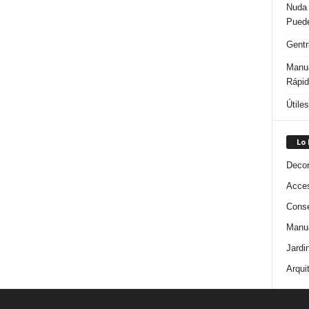
Nuda 
Puede
Gentr
Manua
Rápi
Útile
Lo
Decor
Acces
Conse
Manua
Jardi
Arqui