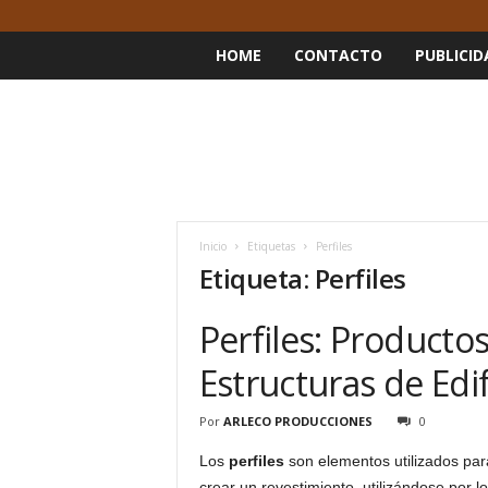
HOME
CONTACTO
PUBLICID
Inicio
Etiquetas
Perfiles
Etiqueta: Perfiles
Perfiles: Product
Estructuras de Edi
Por
ARLECO PRODUCCIONES
0
Los
perfiles
son elementos utilizados par
crear un revestimiento, utilizándose por l