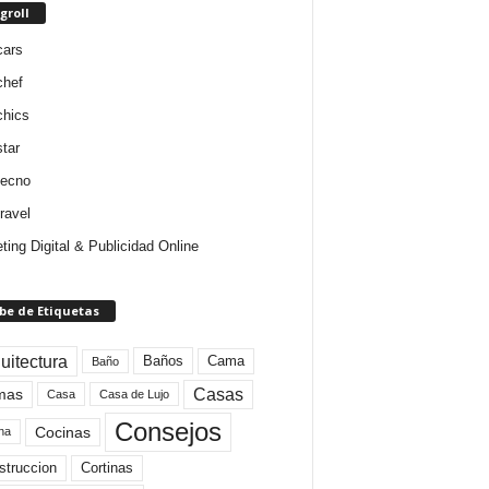
groll
cars
chef
chics
star
tecno
ravel
ting Digital & Publicidad Online
be de Etiquetas
uitectura
Baños
Cama
Baño
mas
Casas
Casa
Casa de Lujo
Consejos
Cocinas
na
struccion
Cortinas