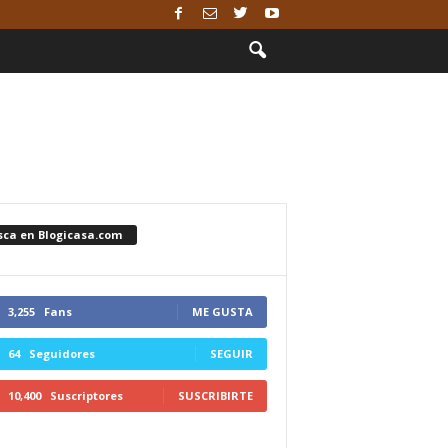
sca en Blogicasa.com
3,255
Fans
ME GUSTA
64
Seguidores
SEGUIR
10,400
Suscriptores
SUSCRIBIRTE