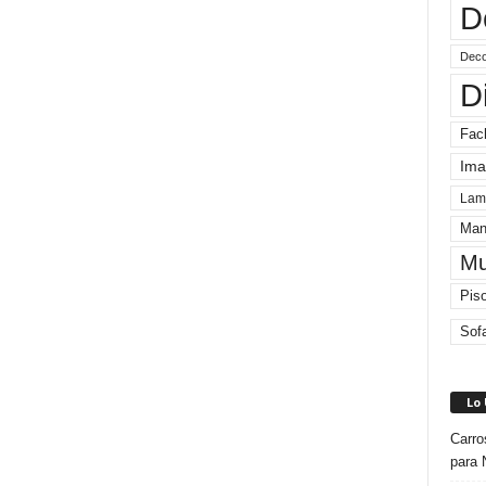
D
Deco
D
Fac
Ima
Lam
Man
Mu
Pis
Sof
Lo
Carro
para 