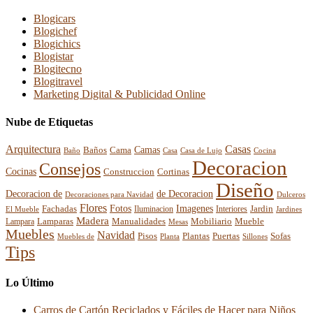
Blogicars
Blogichef
Blogichics
Blogistar
Blogitecno
Blogitravel
Marketing Digital & Publicidad Online
Nube de Etiquetas
Arquitectura
Casas
Baños
Camas
Cama
Casa
Cocina
Baño
Casa de Lujo
Decoracion
Consejos
Cocinas
Construccion
Cortinas
Diseño
Decoracion de
de Decoracion
Decoraciones para Navidad
Dulceros
Flores
Fotos
Imagenes
Fachadas
Interiores
Jardin
El Mueble
Iluminacion
Jardines
Madera
Lamparas
Mobiliario
Manualidades
Mueble
Lampara
Mesas
Muebles
Navidad
Pisos
Plantas
Puertas
Sofas
Muebles de
Planta
Sillones
Tips
Lo Último
Carros de Cartón Reciclados y Fáciles de Hacer para Niños