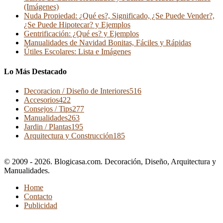
(Imágenes)
Nuda Propiedad: ¿Qué es?, Significado, ¿Se Puede Vender?,
¿Se Puede Hipotecar? y Ejemplos
Gentrificación: ¿Qué es? y Ejemplos
Manualidades de Navidad Bonitas, Fáciles y Rápidas
Útiles Escolares: Lista e Imágenes
Lo Más Destacado
Decoracion / Diseño de Interiores
516
Accesorios
422
Consejos / Tips
277
Manualidades
263
Jardin / Plantas
195
Arquitectura y Construcción
185
© 2009 - 2026. Blogicasa.com. Decoración, Diseño, Arquitectura y
Manualidades.
Home
Contacto
Publicidad