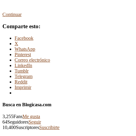
Continuar
Comparte esto:
Facebook
X
WhatsApp
Pinterest
Correo electrónico
LinkedIn
Tumblr
Telegram
Reddit
Imprimir
Busca en Blogicasa.com
3,255
Fans
Me gusta
64
Seguidores
Seguir
10,400
Suscriptores
Suscribirte