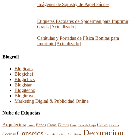
Imágenes de Squishy de Papel Fáciles
Etiquetas Escolares de Spiderman para Imprimir
Gratis [Actualizado]
Carátulas y Portadas de Física Bonitas para
Imprimir [Actualizado]
Blogroll
Blogicars
Blogichef
Blogichics
Blogistar
Blogitecno
Blogitravel
Marketing Digital & Publicidad Online
Nube de Etiquetas
Arquitectura
Casas
Baños
Camas
Cama
Casa
Cocina
Baño
Casa de Lujo
Decoracion
Consejos
Cocinas
Construccion
Cortinas