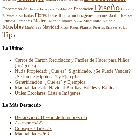
Diseño
Decoracion de
de Decoracion
Decoraciones para Navidad
Dulceros
Flores
Fotos
Imagenes
Fachadas
Interiores
Jardin
El Mueble
Iluminacion
Jardines
Madera
Lamparas
Mobiliario
Manualidades
Mueble
Lampara
Mesas
Muebles
Navidad
Pisos
Plantas
Puertas
Sofas
Muebles de
Planta
Sillones
Tips
Lo Último
Carros de Cartón Reciclados y Fáciles de Hacer para Niños
(Imágenes)
Nuda Propiedad: ¿Qué es?, Significado, ¿Se Puede Vender?,
¿Se Puede Hipotecar? y Ejemplos
Gentrificación: ¿Qué es? y Ejemplos
Manualidades de Navidad Bonitas, Fáciles y Rápidas
Útiles Escolares: Lista e Imágenes
Lo Más Destacado
Decoracion / Diseño de Interiores
516
Accesorios
422
Consejos / Tips
277
Manualidades
263