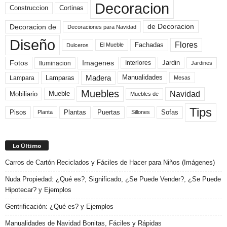
Decoracion
Construccion
Cortinas
de Decoracion
Decoracion de
Decoraciones para Navidad
Diseño
Flores
Fachadas
El Mueble
Dulceros
Fotos
Imagenes
Interiores
Jardin
Iluminacion
Jardines
Madera
Lamparas
Manualidades
Lampara
Mesas
Muebles
Navidad
Mobiliario
Mueble
Muebles de
Tips
Plantas
Pisos
Puertas
Sofas
Planta
Sillones
Lo Último
Carros de Cartón Reciclados y Fáciles de Hacer para Niños (Imágenes)
Nuda Propiedad: ¿Qué es?, Significado, ¿Se Puede Vender?, ¿Se Puede
Hipotecar? y Ejemplos
Gentrificación: ¿Qué es? y Ejemplos
Manualidades de Navidad Bonitas, Fáciles y Rápidas