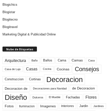
Blogichics
Blogistar
Blogitecno
Blogitravel
Marketing Digital & Publicidad Online
Nube de Etiquetas
Arquitectura
Camas
Baños
Cama
Baño
Casa
Consejos
Casas
Cocinas
Cocina
Casa de Lujo
Decoracion
Construccion
Cortinas
de Decoracion
Decoracion de
Decoraciones para Navidad
Diseño
Flores
Fachadas
El Mueble
Dulceros
Fotos
Imagenes
Interiores
Jardin
Iluminacion
Jardines