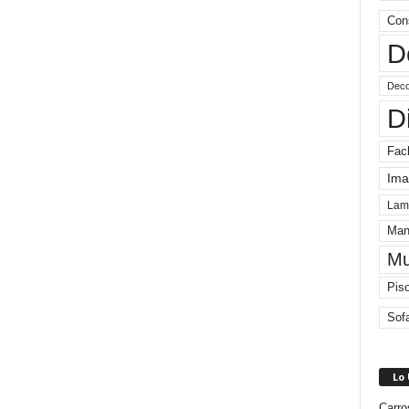
Con
D
Deco
D
Fac
Ima
Lam
Man
Mu
Pis
Sof
Lo
Carro