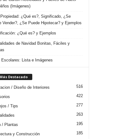
Niños (Imágenes)
Propiedad: ¿Qué es?, Significado, ¿Se
 Vender?, ¿Se Puede Hipotecar? y Ejemplos
ificación: ¿Qué es? y Ejemplos
lidades de Navidad Bonitas, Fáciles y
das
s Escolares: Lista e Imágenes
 Más Destacado
516
acion / Diseño de Interiores
422
orios
277
jos / Tips
263
lidades
195
n / Plantas
185
tectura y Construcción