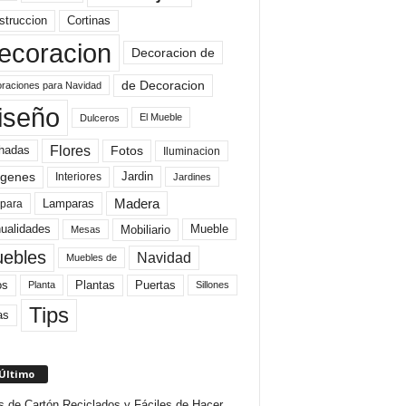
struccion
Cortinas
ecoracion
Decoracion de
de Decoracion
raciones para Navidad
iseño
El Mueble
Dulceros
Flores
Fotos
hadas
Iluminacion
genes
Interiores
Jardin
Jardines
Madera
Lamparas
para
Mobiliario
ualidades
Mueble
Mesas
ebles
Navidad
Muebles de
Plantas
os
Puertas
Planta
Sillones
Tips
as
 Último
s de Cartón Reciclados y Fáciles de Hacer