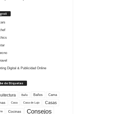
groll
cars
chef
chics
star
tecno
ravel
ting Digital & Publicidad Online
be de Etiquetas
uitectura
Baños
Cama
Baño
mas
Casas
Casa
Casa de Lujo
Consejos
Cocinas
na