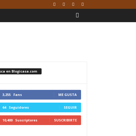
sca en Blogicasa.com
3,255
Fans
ME GUSTA
64
Seguidores
SEGUIR
10,400
Suscriptores
SUSCRIBIRTE