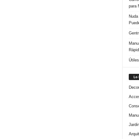
para 
Nuda 
Puede
Gentr
Manua
Rápi
Útile
Lo
Decor
Acces
Conse
Manua
Jardi
Arqui