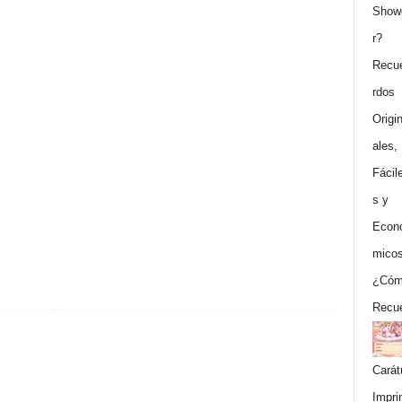
¿Cóm
Recue
Carát
Impri