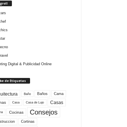
groll
cars
chef
chics
star
tecno
ravel
ting Digital & Publicidad Online
be de Etiquetas
uitectura
Baños
Cama
Baño
mas
Casas
Casa
Casa de Lujo
Consejos
Cocinas
na
struccion
Cortinas