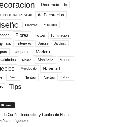
ecoracion
Decoracion de
de Decoracion
raciones para Navidad
iseño
El Mueble
Dulceros
Flores
Fotos
hadas
Iluminacion
genes
Interiores
Jardin
Jardines
Madera
Lamparas
para
Mobiliario
ualidades
Mueble
Mesas
ebles
Navidad
Muebles de
Plantas
os
Puertas
Planta
Sillones
Tips
as
 Último
s de Cartón Reciclados y Fáciles de Hacer
Niños (Imágenes)