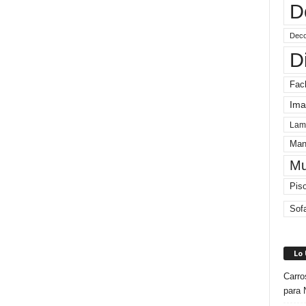
D
Deco
D
Fac
Ima
Lam
Man
Mu
Pis
Sof
Lo
Carro
para 