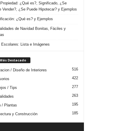
Propiedad: ¿Qué es?, Significado, ¿Se
 Vender?, ¿Se Puede Hipotecar? y Ejemplos
ificación: ¿Qué es? y Ejemplos
lidades de Navidad Bonitas, Fáciles y
das
s Escolares: Lista e Imágenes
 Más Destacado
516
acion / Diseño de Interiores
422
orios
277
jos / Tips
263
lidades
195
n / Plantas
185
tectura y Construcción