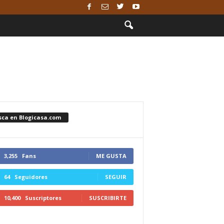
sca en Blogicasa.com
3,255
Fans
ME GUSTA
64
Seguidores
SEGUIR
10,400
Suscriptores
SUSCRIBIRTE