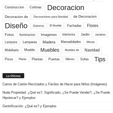
Decoracion
Construccion
Cortinas
de Decoracion
Decoracion de
Decoraciones para Navidad
Diseño
Flores
Fachadas
El Mueble
Dulceros
Fotos
Imagenes
Interiores
Jardin
Iluminacion
Jardines
Madera
Lamparas
Manualidades
Lampara
Mesas
Muebles
Navidad
Mobiliario
Mueble
Muebles de
Tips
Plantas
Pisos
Puertas
Sofas
Planta
Sillones
Lo Último
Carros de Cartón Reciclados y Fáciles de Hacer para Niños (Imágenes)
Nuda Propiedad: ¿Qué es?, Significado, ¿Se Puede Vender?, ¿Se Puede
Hipotecar? y Ejemplos
Gentrificación: ¿Qué es? y Ejemplos