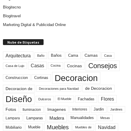
Blogitecno
Blogitravel
Marketing Digital & Publicidad Online
Nube de Etiquetas
Arquitectura
Camas
Baños
Cama
Baño
Casa
Consejos
Casas
Cocinas
Cocina
Casa de Lujo
Decoracion
Construccion
Cortinas
de Decoracion
Decoracion de
Decoraciones para Navidad
Diseño
Flores
Fachadas
El Mueble
Dulceros
Fotos
Imagenes
Interiores
Jardin
Iluminacion
Jardines
Madera
Lamparas
Manualidades
Lampara
Mesas
Muebles
Navidad
Mobiliario
Mueble
Muebles de