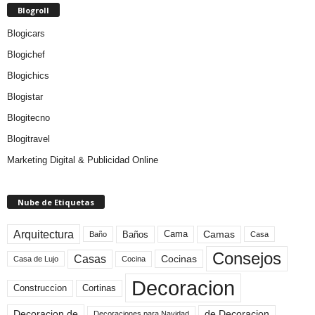
Blogroll
Blogicars
Blogichef
Blogichics
Blogistar
Blogitecno
Blogitravel
Marketing Digital & Publicidad Online
Nube de Etiquetas
Arquitectura
Camas
Baños
Cama
Baño
Casa
Consejos
Casas
Cocinas
Cocina
Casa de Lujo
Decoracion
Construccion
Cortinas
de Decoracion
Decoracion de
Decoraciones para Navidad