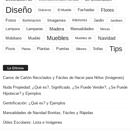
Diseño
Flores
Fachadas
El Mueble
Dulceros
Fotos
Imagenes
Interiores
Jardin
Iluminacion
Jardines
Madera
Lamparas
Manualidades
Lampara
Mesas
Muebles
Navidad
Mobiliario
Mueble
Muebles de
Tips
Plantas
Pisos
Puertas
Sofas
Planta
Sillones
Lo Último
Carros de Cartón Reciclados y Fáciles de Hacer para Niños (Imágenes)
Nuda Propiedad: ¿Qué es?, Significado, ¿Se Puede Vender?, ¿Se Puede
Hipotecar? y Ejemplos
Gentrificación: ¿Qué es? y Ejemplos
Manualidades de Navidad Bonitas, Fáciles y Rápidas
Útiles Escolares: Lista e Imágenes